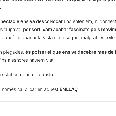
.
pectacle ens va descol·locar
i no enteníem, ni conne
envolupava;
per sort, vam acabar fascinats pels movim
no podíem apartar la vista ni un segon, malgrat les reit
len plegades,
és potser el que ens va decebre més de t
ns aleshores havíem vist.
a estat una bona proposta.
, només cal clicar en aquest
ENLLAÇ