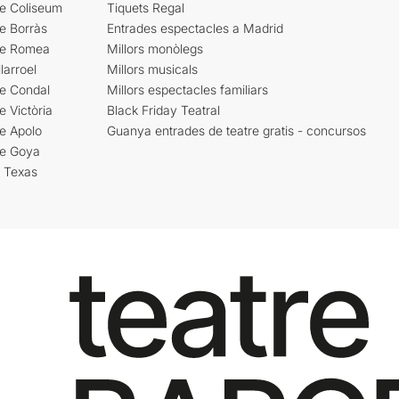
re Coliseum
Tiquets Regal
e Borràs
Entrades espectacles a Madrid
re Romea
Millors monòlegs
larroel
Millors musicals
re Condal
Millors espectacles familiars
e Victòria
Black Friday Teatral
e Apolo
Guanya entrades de teatre gratis - concursos
re Goya
i Texas