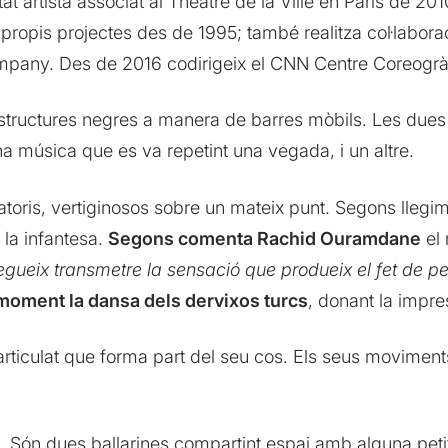
tat artista associat al Theâtre de la Ville en París de 20
propis projectes des de 1995; també realitza col·labora
pany. Des de 2016 codirigeix el CNN Centre Coreogràf
structures negres a manera de barres mòbils. Les dues b
a música que es va repetint una vegada, i un altre.
atoris, vertiginosos sobre un mateix punt. Segons llegi
la infantesa.
Segons comenta Rachid Ouramdane
el 
gueix transmetre la sensació que produeix el fet de pe
 moment la dansa dels dervixos turcs
, donant la impre
rticulat que forma part del seu cos. Els seus moviments d
 Són dues ballarines compartint espai amb alguna petit