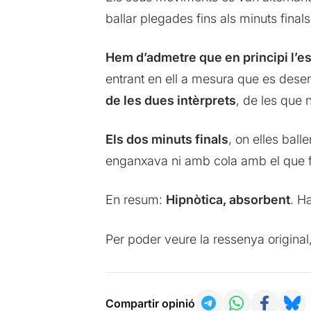
ballar plegades fins als minuts finals
Hem d’admetre que en principi l’es
entrant en ell a mesura que es des
de les dues intèrprets
, de les que 
Els dos minuts finals
, on elles bal
enganxava ni amb cola amb el que fi
En resum:
Hipnòtica, absorbent
. H
Per poder veure la ressenya original
Compartir opinió