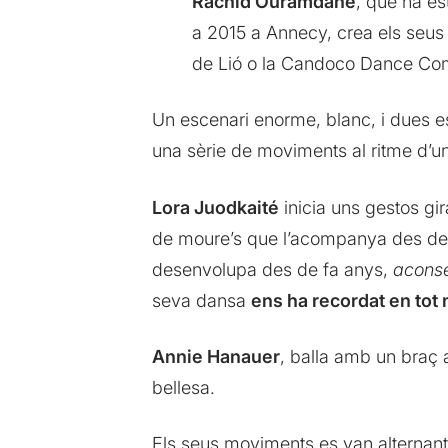
Rachid Ouramdane
, que ha es
a 2015 a Annecy, crea els seus 
de Lió o la Candoco Dance Com
Un escenari enorme, blanc, i dues e
una sèrie de moviments al ritme d’un
Lora Juodkaité
inicia uns gestos gir
de moure’s que l’acompanya des de 
desenvolupa des de fa anys,
aconse
seva dansa
ens ha recordat en tot
Annie Hanauer
, balla amb un braç a
bellesa.
Els seus moviments es van alternant.