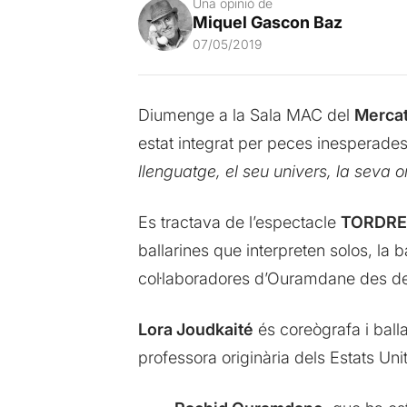
Una opinió de
Miquel Gascon Baz
07/05/2019
Diumenge a la Sala MAC del
Mercat
estat integrat per peces inesperade
llenguatge, el seu univers, la seva o
Es tractava de l’espectacle
TORDRE
ballarines que interpreten solos, la b
col·laboradores d’Ouramdane des de
Lora Joudkaité
és coreògrafa i ball
professora originària dels Estats Un