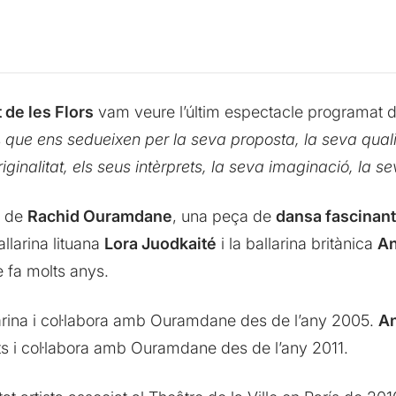
 de les Flors
vam veure l’últim espectacle programat din
s
que ens sedueixen per la seva proposta, la seva quali
riginalitat, els seus intèrprets, la seva imaginació, la 
de
Rachid Ouramdane
, una peça de
dansa fascinant
allarina lituana
Lora Juodkaité
i la ballarina britànica
An
 fa molts anys.
arina i col·labora amb Ouramdane des de l’any 2005.
An
its i col·labora amb Ouramdane des de l’any 2011.