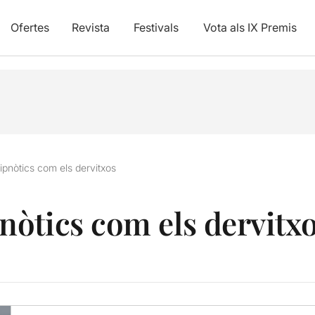
Ofertes
Revista
Festivals
Vota als IX Premis
pnòtics com els dervitxos
òtics com els dervitx