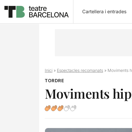
Cartellera i entrades
Inici
»
Espectacles recomanats
»
Moviments hi
TORDRE
Moviments hipn