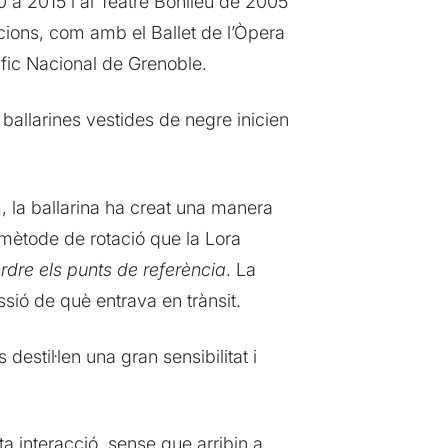
10 a 2015 i al Teatre Bonlieu de 2005
cions, com amb el Ballet de l’Òpera
ic Nacional de Grenoble.
allarines vestides de negre inicien
m, la ballarina ha creat una manera
mètode de rotació que la Lora
rdre els punts de referència
. La
ssió de què entrava en trànsit.
estil·len una gran sensibilitat i
a interacció, sense que arribin a