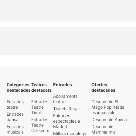
Categories
Teatres
Entrades
Ofertes
destacades
destacats
destacades
Abonaments
Entrades
Entrades
teatrals
Descompte El
teatre
Teatre
Mago Pop 'Nada
Tiquets Regal
Tívoli
es imposible'
Entrades
Entrades
dansa
Entrades
Descompte Ànima
espectacles a
Teatre
Entrades
Madrid
Descompte
Coliseum
musicals
Mamma mia
Millors monòlegs