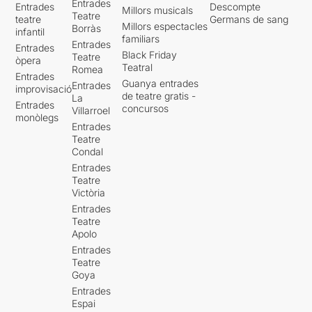
Entrades
Entrades
Descompte
Millors musicals
Teatre
teatre
Germans de sang
Millors espectacles
Borràs
infantil
familiars
Entrades
Entrades
Black Friday
Teatre
òpera
Teatral
Romea
Entrades
Guanya entrades
Entrades
improvisació
de teatre gratis -
La
Entrades
concursos
Villarroel
monòlegs
Entrades
Teatre
Condal
Entrades
Teatre
Victòria
Entrades
Teatre
Apolo
Entrades
Teatre
Goya
Entrades
Espai