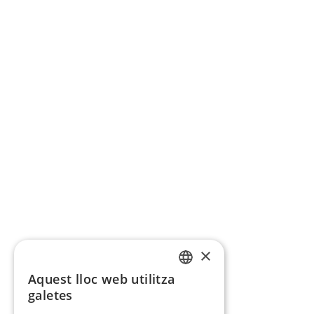
×
Aquest lloc web utilitza
CATALAN
galetes
SPANISH