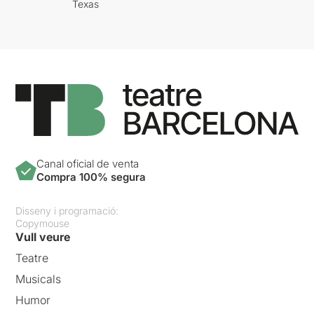
Texas
Canal oficial de venta
Compra 100% segura
Disseny i programació:
Copymouse
Vull veure
Teatre
Musicals
Humor