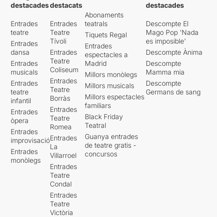
destacades
destacats
destacades
Abonaments
Entrades
Entrades
teatrals
Descompte El
teatre
Teatre
Mago Pop 'Nada
Tiquets Regal
Tívoli
es imposible'
Entrades
Entrades
dansa
Entrades
Descompte Ànima
espectacles a
Teatre
Entrades
Madrid
Descompte
Coliseum
musicals
Mamma mia
Millors monòlegs
Entrades
Entrades
Descompte
Millors musicals
Teatre
teatre
Germans de sang
Millors espectacles
Borràs
infantil
familiars
Entrades
Entrades
Black Friday
Teatre
òpera
Teatral
Romea
Entrades
Guanya entrades
Entrades
improvisació
de teatre gratis -
La
Entrades
concursos
Villarroel
monòlegs
Entrades
Teatre
Condal
Entrades
Teatre
Victòria