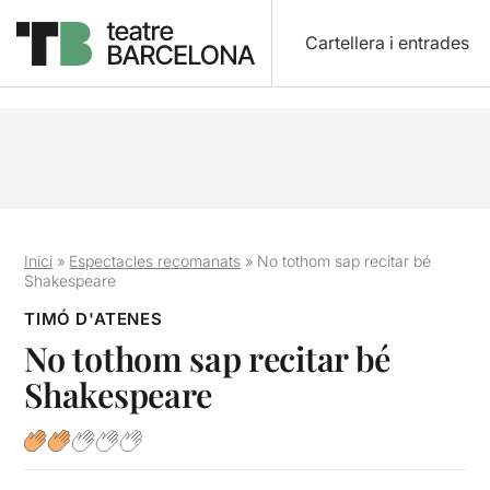
Cartellera i entrades
Inici
»
Espectacles recomanats
»
No tothom sap recitar bé
Shakespeare
TIMÓ D'ATENES
No tothom sap recitar bé
Shakespeare