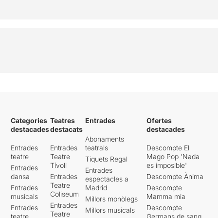
Categories
Teatres
Entrades
Ofertes
destacades
destacats
destacades
Abonaments
Entrades
Entrades
teatrals
Descompte El
teatre
Teatre
Mago Pop 'Nada
Tiquets Regal
Tívoli
es imposible'
Entrades
Entrades
dansa
Entrades
Descompte Ànima
espectacles a
Teatre
Entrades
Madrid
Descompte
Coliseum
musicals
Mamma mia
Millors monòlegs
Entrades
Entrades
Descompte
Millors musicals
Teatre
teatre
Germans de sang