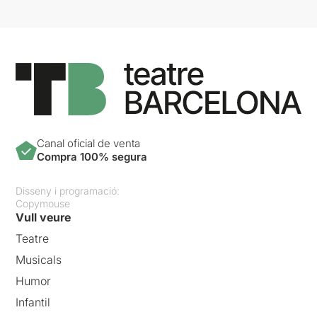
Canal oficial de venta
Compra 100% segura
Disseny i programació:
Copymouse
Vull veure
Teatre
Musicals
Humor
Infantil