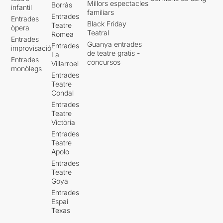
Millors espectacles
Borràs
infantil
familiars
Entrades
Entrades
Black Friday
Teatre
òpera
Teatral
Romea
Entrades
Guanya entrades
Entrades
improvisació
de teatre gratis -
La
Entrades
concursos
Villarroel
monòlegs
Entrades
Teatre
Condal
Entrades
Teatre
Victòria
Entrades
Teatre
Apolo
Entrades
Teatre
Goya
Entrades
Espai
Texas