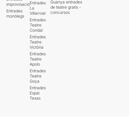
Guanya entrades
Entrades
improvisació
de teatre gratis -
La
Entrades
concursos
Villarroel
monòlegs
Entrades
Teatre
Condal
Entrades
Teatre
Victòria
Entrades
Teatre
Apolo
Entrades
Teatre
Goya
Entrades
Espai
Texas