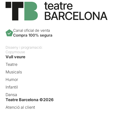
Canal oficial de venta
Compra 100% segura
Disseny i programació:
Copymouse
Vull veure
Teatre
Musicals
Humor
Infantil
Dansa
Teatre Barcelona ©2026
Atenció al client