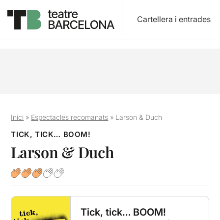
Cartellera i entrades
Inici
»
Espectacles recomanats
»
Larson & Duch
TICK, TICK… BOOM!
Larson & Duch
Tick, tick… BOOM!