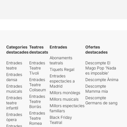
Categories
Teatres
Entrades
Ofertes
destacades
destacats
destacades
Abonaments
Entrades
Entrades
teatrals
Descompte El
teatre
Teatre
Mago Pop 'Nada
Tiquets Regal
Tívoli
es imposible'
Entrades
Entrades
dansa
Entrades
Descompte Ànima
espectacles a
Teatre
Entrades
Madrid
Descompte
Coliseum
musicals
Mamma mia
Millors monòlegs
Entrades
Entrades
Descompte
Millors musicals
Teatre
teatre
Germans de sang
Millors espectacles
Borràs
infantil
familiars
Entrades
Entrades
Black Friday
Teatre
òpera
Teatral
Romea
Entrades