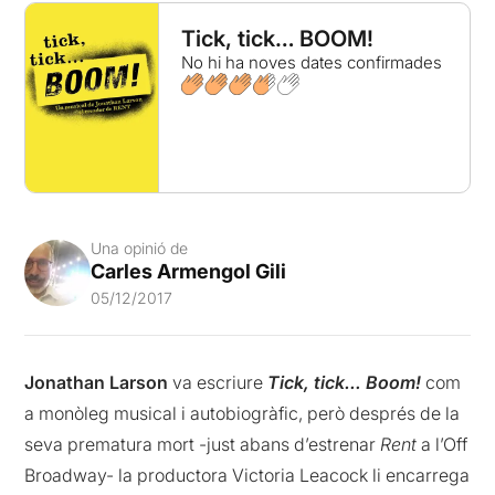
Tick, tick… BOOM!
No hi ha noves dates confirmades
Una opinió de
Carles Armengol Gili
05/12/2017
Jonathan Larson
va escriure
Tick, tick… Boom!
com
a monòleg musical i autobiogràfic, però després de la
seva prematura mort -just abans d’estrenar
Rent
a l’Off
Broadway- la productora Victoria Leacock li encarrega