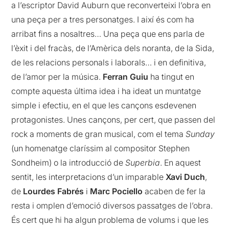
a l’escriptor David Auburn que reconverteixi l’obra en
una peça per a tres personatges. I així és com ha
arribat fins a nosaltres… Una peça que ens parla de
l’èxit i del fracàs, de l’Amèrica dels noranta, de la Sida,
de les relacions personals i laborals… i en definitiva,
de l’amor per la música.
Ferran Guiu
ha tingut en
compte aquesta última idea i ha ideat un muntatge
simple i efectiu, en el que les cançons esdevenen
protagonistes. Unes cançons, per cert, que passen del
rock a moments de gran musical, com el tema
Sunday
(un homenatge claríssim al compositor Stephen
Sondheim) o la introducció de
Superbia
. En aquest
sentit, les interpretacions d’un imparable
Xavi Duch
,
de
Lourdes Fabrés
i
Marc Pociello
acaben de fer la
resta i omplen d’emoció diversos passatges de l’obra.
És cert que hi ha algun problema de volums i que les