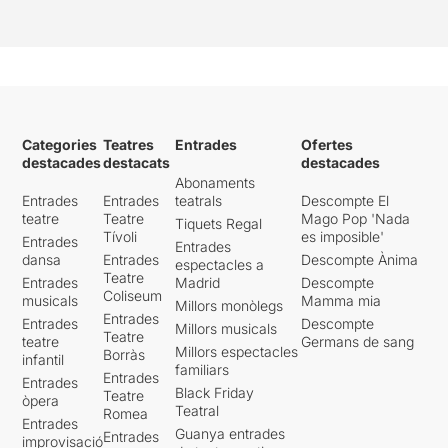
Categories
Teatres
Entrades
Ofertes
destacades
destacats
destacades
Abonaments
Entrades
Entrades
teatrals
Descompte El
teatre
Teatre
Mago Pop 'Nada
Tiquets Regal
Tívoli
es imposible'
Entrades
Entrades
dansa
Entrades
Descompte Ànima
espectacles a
Teatre
Entrades
Madrid
Descompte
Coliseum
musicals
Mamma mia
Millors monòlegs
Entrades
Entrades
Descompte
Millors musicals
Teatre
teatre
Germans de sang
Millors espectacles
Borràs
infantil
familiars
Entrades
Entrades
Black Friday
Teatre
òpera
Teatral
Romea
Entrades
Guanya entrades
Entrades
improvisació