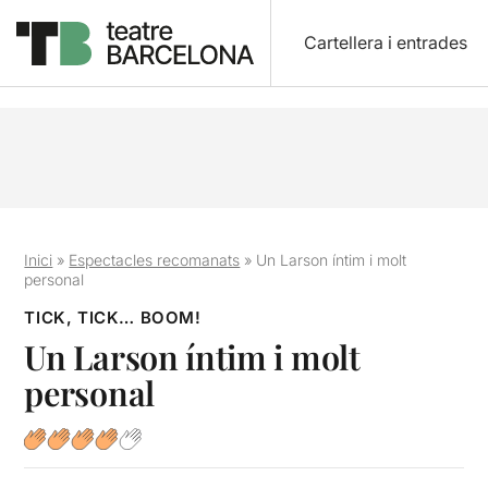
Cartellera i entrades
Inici
»
Espectacles recomanats
»
Un Larson íntim i molt
personal
TICK, TICK… BOOM!
Un Larson íntim i molt
personal