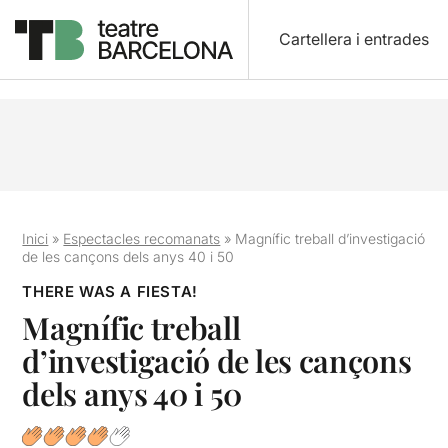
Cartellera i entrades
Inici
»
Espectacles recomanats
»
Magnífic treball d’investigació
de les cançons dels anys 40 i 50
THERE WAS A FIESTA!
Magnífic treball
d’investigació de les cançons
dels anys 40 i 50