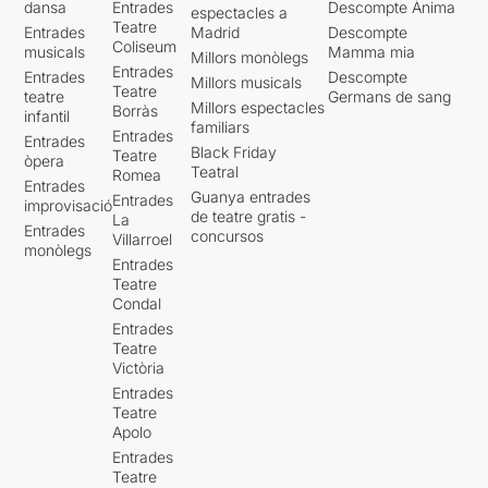
dansa
Entrades
Descompte Ànima
espectacles a
Teatre
Entrades
Madrid
Descompte
Coliseum
musicals
Mamma mia
Millors monòlegs
Entrades
Entrades
Descompte
Millors musicals
Teatre
teatre
Germans de sang
Millors espectacles
Borràs
infantil
familiars
Entrades
Entrades
Black Friday
Teatre
òpera
Teatral
Romea
Entrades
Guanya entrades
Entrades
improvisació
de teatre gratis -
La
Entrades
concursos
Villarroel
monòlegs
Entrades
Teatre
Condal
Entrades
Teatre
Victòria
Entrades
Teatre
Apolo
Entrades
Teatre