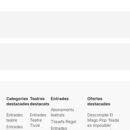
Categories
Teatres
Entrades
Ofertes
destacades
destacats
destacades
Abonaments
Entrades
Entrades
teatrals
Descompte El
teatre
Teatre
Mago Pop 'Nada
Tiquets Regal
Tívoli
es imposible'
Entrades
Entrades