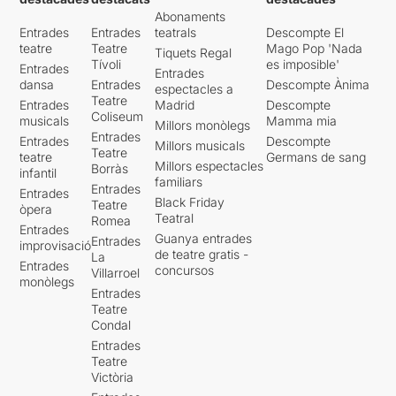
Abonaments
Entrades
Entrades
teatrals
Descompte El
teatre
Teatre
Mago Pop 'Nada
Tiquets Regal
Tívoli
es imposible'
Entrades
Entrades
dansa
Entrades
Descompte Ànima
espectacles a
Teatre
Entrades
Madrid
Descompte
Coliseum
musicals
Mamma mia
Millors monòlegs
Entrades
Entrades
Descompte
Millors musicals
Teatre
teatre
Germans de sang
Millors espectacles
Borràs
infantil
familiars
Entrades
Entrades
Black Friday
Teatre
òpera
Teatral
Romea
Entrades
Guanya entrades
Entrades
improvisació
de teatre gratis -
La
Entrades
concursos
Villarroel
monòlegs
Entrades
Teatre
Condal
Entrades
Teatre
Victòria