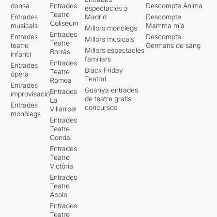
dansa
Entrades
Descompte Ànima
espectacles a
Teatre
Entrades
Madrid
Descompte
Coliseum
musicals
Mamma mia
Millors monòlegs
Entrades
Entrades
Descompte
Millors musicals
Teatre
teatre
Germans de sang
Millors espectacles
Borràs
infantil
familiars
Entrades
Entrades
Black Friday
Teatre
òpera
Teatral
Romea
Entrades
Guanya entrades
Entrades
improvisació
de teatre gratis -
La
Entrades
concursos
Villarroel
monòlegs
Entrades
Teatre
Condal
Entrades
Teatre
Victòria
Entrades
Teatre
Apolo
Entrades
Teatre