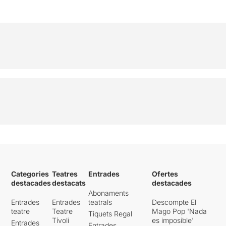
Categories
Teatres
Entrades
Ofertes
destacades
destacats
destacades
Abonaments
Entrades
Entrades
teatrals
Descompte El
teatre
Teatre
Mago Pop 'Nada
Tiquets Regal
Tívoli
es imposible'
Entrades
Entrades