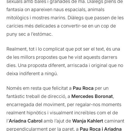
sexuals amb bales i granades de ma. Diàlegs plens de
fantasia on apareixen naus espacials, animals
mitològics i mostres marins. Diàlegs que passen de les
carícies més delicades a convertir-se en un cop de
puny sec a l’estómac.
Realment, tot i lo complicat que pot ser el text, és una
de les millors propostes que he vist aquests darrers
dies. Una proposta diferent, arriscada i original que no
deixa indiferent a ningú.
Només em resta que felicitat a
Pau Roca
per un
fantàstic treball de direcció, a
Mercedes Boronat
,
encarregada del moviment, per regalar-nos moments
realment hipnòtics i visualment increïbles com el de
l’
Ariadna Cabrol
amb l’ajut de
Wanja Kahlert
caminant
perpendicularment per la paret, a
Pau Roca i Ariadna