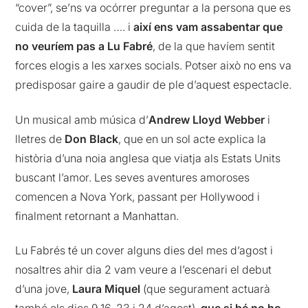
“cover”, se’ns va ocórrer preguntar a la persona que es
cuida de la taquilla …. i
així ens vam assabentar que
no veuríem pas a Lu Fabré
, de la que havíem sentit
forces elogis a les xarxes socials. Potser això no ens va
predisposar gaire a gaudir de ple d’aquest espectacle.
Un musical amb música d’
Andrew Lloyd Webber
i
lletres de
Don Black
, que en un sol acte explica la
història d’una noia anglesa que viatja als Estats Units
buscant l’amor. Les seves aventures amoroses
comencen a Nova York, passant per Hollywood i
finalment retornant a Manhattan.
Lu Fabrés té un cover alguns dies del mes d’agost i
nosaltres ahir dia 2 vam veure a l’escenari el debut
d’una jove,
Laura Miquel
(que segurament actuarà