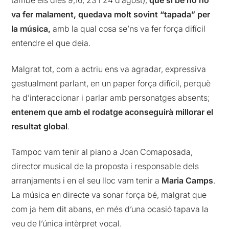
també els dies 9,16, 23 i 24 d’agost),
que si bé no ho
va fer malament, quedava molt sovint “tapada” per
la música,
amb la qual cosa se’ns va fer força difícil
entendre el que deia.
Malgrat tot, com a actriu ens va agradar, expressiva
gestualment parlant, en un paper força difícil, perquè
ha d’interaccionar i parlar amb personatges absents;
entenem que amb el rodatge aconseguirà millorar el
resultat global
.
Tampoc vam tenir al piano a Joan Comaposada,
director musical de la proposta i responsable dels
arranjaments i en el seu lloc vam tenir a
Maria Camps
.
La música en directe va sonar força bé, malgrat que
com ja hem dit abans, en més d’una ocasió tapava la
veu de l’única intèrpret vocal.