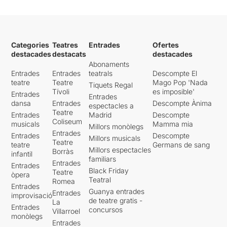
Categories
Teatres
Entrades
Ofertes
destacades
destacats
destacades
Abonaments
Entrades
Entrades
teatrals
Descompte El
teatre
Teatre
Mago Pop 'Nada
Tiquets Regal
Tívoli
es imposible'
Entrades
Entrades
dansa
Entrades
Descompte Ànima
espectacles a
Teatre
Entrades
Madrid
Descompte
Coliseum
musicals
Mamma mia
Millors monòlegs
Entrades
Entrades
Descompte
Millors musicals
Teatre
teatre
Germans de sang
Millors espectacles
Borràs
infantil
familiars
Entrades
Entrades
Black Friday
Teatre
òpera
Teatral
Romea
Entrades
Guanya entrades
Entrades
improvisació
de teatre gratis -
La
Entrades
concursos
Villarroel
monòlegs
Entrades