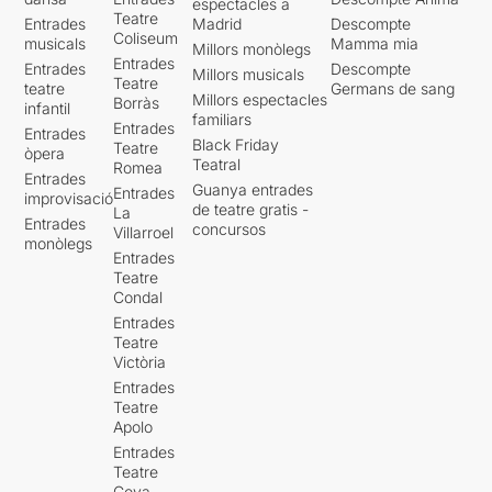
espectacles a
Teatre
Entrades
Madrid
Descompte
Coliseum
musicals
Mamma mia
Millors monòlegs
Entrades
Entrades
Descompte
Millors musicals
Teatre
teatre
Germans de sang
Millors espectacles
Borràs
infantil
familiars
Entrades
Entrades
Black Friday
Teatre
òpera
Teatral
Romea
Entrades
Guanya entrades
Entrades
improvisació
de teatre gratis -
La
Entrades
concursos
Villarroel
monòlegs
Entrades
Teatre
Condal
Entrades
Teatre
Victòria
Entrades
Teatre
Apolo
Entrades
Teatre
Goya