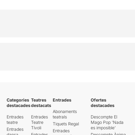
Categories
Teatres
Entrades
Ofertes
destacades
destacats
destacades
Abonaments
Entrades
Entrades
teatrals
Descompte El
teatre
Teatre
Mago Pop 'Nada
Tiquets Regal
Tívoli
es imposible'
Entrades
Entrades
dansa
Entrades
Descompte Ànima