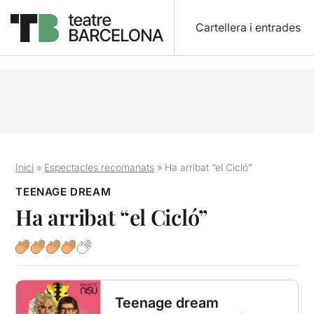
Cartellera i entrades
Inici
»
Espectacles recomanats
»
Ha arribat “el Cicló”
TEENAGE DREAM
Ha arribat “el Cicló”
Teenage dream