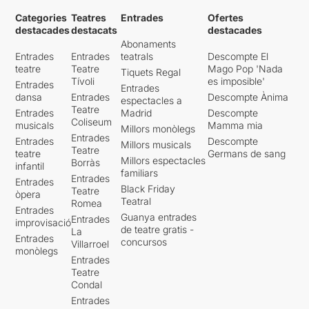
Categories
Teatres
Entrades
Ofertes
destacades
destacats
destacades
Abonaments
Entrades
Entrades
teatrals
Descompte El
teatre
Teatre
Mago Pop 'Nada
Tiquets Regal
Tívoli
es imposible'
Entrades
Entrades
dansa
Entrades
Descompte Ànima
espectacles a
Teatre
Entrades
Madrid
Descompte
Coliseum
musicals
Mamma mia
Millors monòlegs
Entrades
Entrades
Descompte
Millors musicals
Teatre
teatre
Germans de sang
Millors espectacles
Borràs
infantil
familiars
Entrades
Entrades
Black Friday
Teatre
òpera
Teatral
Romea
Entrades
Guanya entrades
Entrades
improvisació
de teatre gratis -
La
Entrades
concursos
Villarroel
monòlegs
Entrades
Teatre
Condal
Entrades