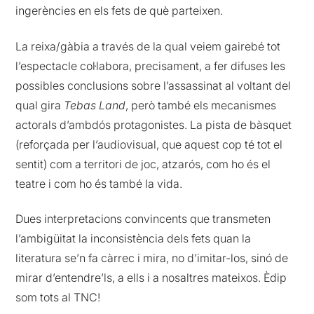
ingerències en els fets de què parteixen.
La reixa/gàbia a través de la qual veiem gairebé tot
l’espectacle col·labora, precisament, a fer difuses les
possibles conclusions sobre l’assassinat al voltant del
qual gira
Tebas Land
, però també els mecanismes
actorals d’ambdós protagonistes. La pista de bàsquet
(reforçada per l’audiovisual, que aquest cop té tot el
sentit) com a territori de joc, atzarós, com ho és el
teatre i com ho és també la vida.
Dues interpretacions convincents que transmeten
l’ambigüitat la inconsistència dels fets quan la
literatura se’n fa càrrec i mira, no d’imitar-los, sinó de
mirar d’entendre’ls, a ells i a nosaltres mateixos. Èdip
som tots al TNC!