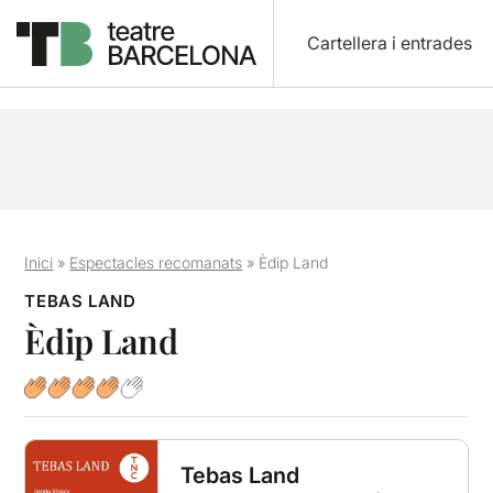
Cartellera i entrades
Inici
»
Espectacles recomanats
»
Èdip Land
TEBAS LAND
Èdip Land
Tebas Land