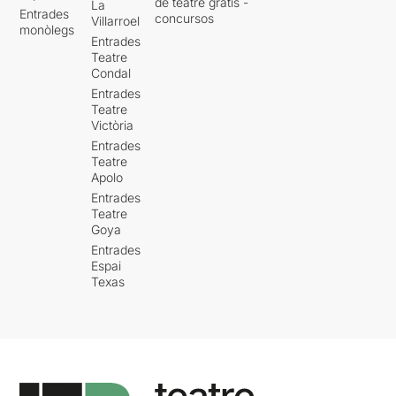
de teatre gratis -
La
Entrades
concursos
Villarroel
monòlegs
Entrades
Teatre
Condal
Entrades
Teatre
Victòria
Entrades
Teatre
Apolo
Entrades
Teatre
Goya
Entrades
Espai
Texas