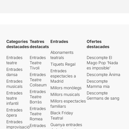
Categories
Teatres
Entrades
Ofertes
destacades
destacats
destacades
Abonaments
Entrades
Entrades
teatrals
Descompte El
teatre
Teatre
Mago Pop 'Nada
Tiquets Regal
Tívoli
es imposible'
Entrades
Entrades
dansa
Entrades
Descompte Ànima
espectacles a
Teatre
Entrades
Madrid
Descompte
Coliseum
musicals
Mamma mia
Millors monòlegs
Entrades
Entrades
Descompte
Millors musicals
Teatre
teatre
Germans de sang
Millors espectacles
Borràs
infantil
familiars
Entrades
Entrades
Black Friday
Teatre
òpera
Teatral
Romea
Entrades
Guanya entrades
Entrades
improvisació