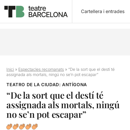
Cartellera i entrades
Inici
»
Espectacles recomanats
»
“De la sort que el destí té
assignada als mortals, ningú no se’n pot escapar”
TEATRO DE LA CIUDAD: ANTÍGONA
“De la sort que el destí té
assignada als mortals, ningú
no se’n pot escapar”