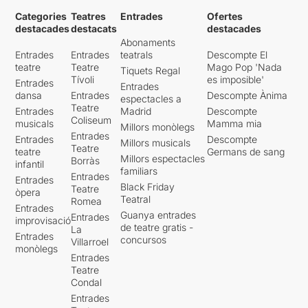
Categories
Teatres
Entrades
Ofertes
destacades
destacats
destacades
Abonaments
Entrades
Entrades
teatrals
Descompte El
teatre
Teatre
Mago Pop 'Nada
Tiquets Regal
Tívoli
es imposible'
Entrades
Entrades
dansa
Entrades
Descompte Ànima
espectacles a
Teatre
Entrades
Madrid
Descompte
Coliseum
musicals
Mamma mia
Millors monòlegs
Entrades
Entrades
Descompte
Millors musicals
Teatre
teatre
Germans de sang
Millors espectacles
Borràs
infantil
familiars
Entrades
Entrades
Black Friday
Teatre
òpera
Teatral
Romea
Entrades
Guanya entrades
Entrades
improvisació
de teatre gratis -
La
Entrades
concursos
Villarroel
monòlegs
Entrades
Teatre
Condal
Entrades