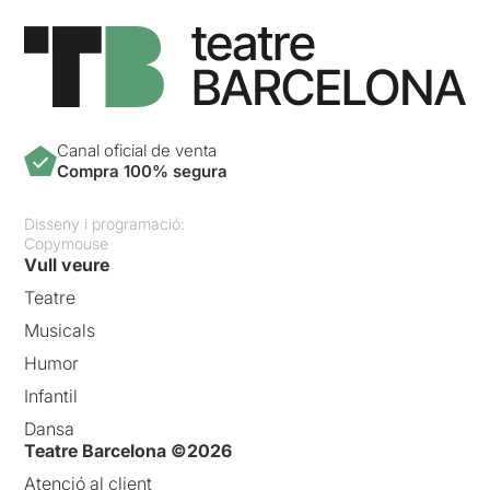
Canal oficial de venta
Compra 100% segura
Disseny i programació:
Copymouse
Vull veure
Teatre
Musicals
Humor
Infantil
Dansa
Teatre Barcelona ©2026
Atenció al client