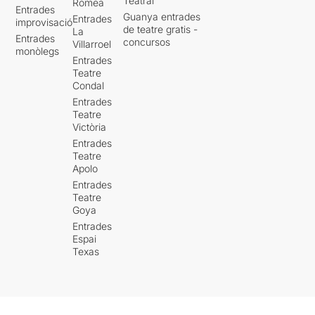
Teatral
Romea
Entrades
Guanya entrades
Entrades
improvisació
de teatre gratis -
La
Entrades
concursos
Villarroel
monòlegs
Entrades
Teatre
Condal
Entrades
Teatre
Victòria
Entrades
Teatre
Apolo
Entrades
Teatre
Goya
Entrades
Espai
Texas