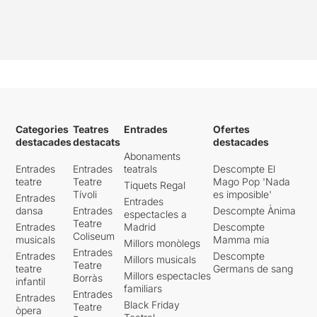
Categories
Teatres
Entrades
Ofertes
destacades
destacats
destacades
Abonaments
Entrades
Entrades
teatrals
Descompte El
teatre
Teatre
Mago Pop 'Nada
Tiquets Regal
Tívoli
es imposible'
Entrades
Entrades
dansa
Entrades
Descompte Ànima
espectacles a
Teatre
Entrades
Madrid
Descompte
Coliseum
musicals
Mamma mia
Millors monòlegs
Entrades
Entrades
Descompte
Millors musicals
Teatre
teatre
Germans de sang
Millors espectacles
Borràs
infantil
familiars
Entrades
Entrades
Black Friday
Teatre
òpera