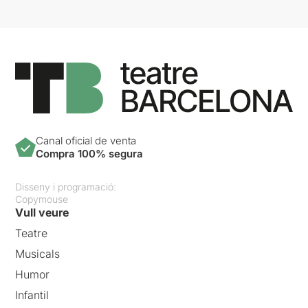
Canal oficial de venta
Compra 100% segura
Disseny i programació:
Copymouse
Vull veure
Teatre
Musicals
Humor
Infantil