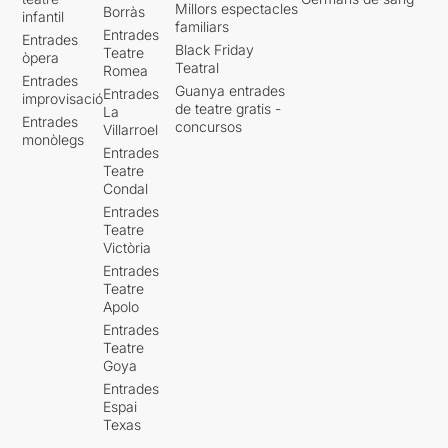
Millors espectacles
Borràs
infantil
familiars
Entrades
Entrades
Black Friday
Teatre
òpera
Teatral
Romea
Entrades
Guanya entrades
Entrades
improvisació
de teatre gratis -
La
Entrades
concursos
Villarroel
monòlegs
Entrades
Teatre
Condal
Entrades
Teatre
Victòria
Entrades
Teatre
Apolo
Entrades
Teatre
Goya
Entrades
Espai
Texas