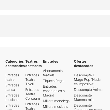
Categories
Teatres
Entrades
Ofertes
destacades
destacats
destacades
Abonaments
Entrades
Entrades
teatrals
Descompte El
teatre
Teatre
Mago Pop 'Nada
Tiquets Regal
Tívoli
es imposible'
Entrades
Entrades
dansa
Entrades
Descompte Ànima
espectacles a
Teatre
Entrades
Madrid
Descompte
Coliseum
musicals
Mamma mia
Millors monòlegs
Entrades
Entrades
Descompte
Millors musicals
Teatre
teatre
Germans de sang