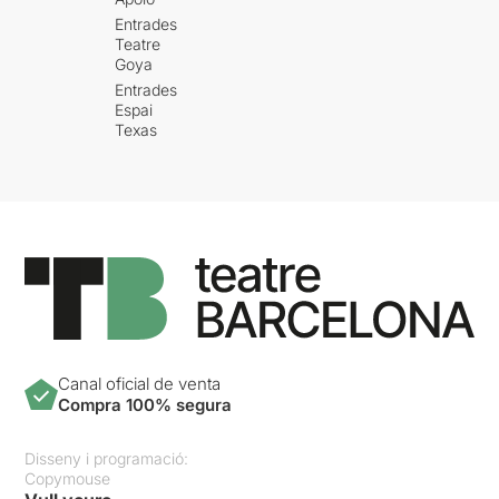
Entrades
Teatre
Goya
Entrades
Espai
Texas
Canal oficial de venta
Compra 100% segura
Disseny i programació:
Copymouse