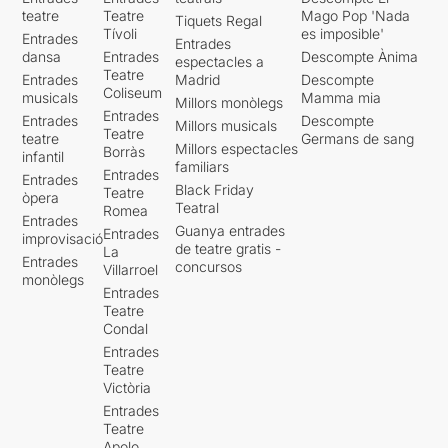
teatre
Teatre
Mago Pop 'Nada
Tiquets Regal
Tívoli
es imposible'
Entrades
Entrades
dansa
Entrades
Descompte Ànima
espectacles a
Teatre
Entrades
Madrid
Descompte
Coliseum
musicals
Mamma mia
Millors monòlegs
Entrades
Entrades
Descompte
Millors musicals
Teatre
teatre
Germans de sang
Millors espectacles
Borràs
infantil
familiars
Entrades
Entrades
Black Friday
Teatre
òpera
Teatral
Romea
Entrades
Guanya entrades
Entrades
improvisació
de teatre gratis -
La
Entrades
concursos
Villarroel
monòlegs
Entrades
Teatre
Condal
Entrades
Teatre
Victòria
Entrades
Teatre
Apolo