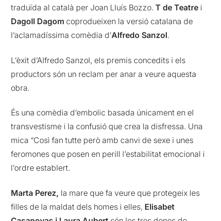
traduïda al català per Joan Lluís Bozzo.
T de Teatre
i
Dagoll Dagom
coprodueixen la versió catalana de
l’aclamadíssima comèdia d’
Alfredo Sanzol
.
L’èxit d’Alfredo Sanzol, els premis concedits i els
productors són un reclam per anar a veure aquesta
obra.
És una comèdia d’embolic basada únicament en el
transvestisme i la confusió que crea la disfressa. Una
mica “Così fan tutte però amb canvi de sexe i unes
feromones que posen en perill l’estabilitat emocional i
l’ordre establert.
Marta Perez,
la mare que fa veure que protegeix les
filles de la maldat dels homes i elles,
Elisabet
Casanovas i Laura Aubert
són les tres dones de