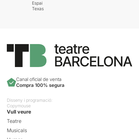
Espai
Texas
Canal oficial de venta
Compra 100% segura
Disseny i programació:
Copymouse
Vull veure
Teatre
Musicals