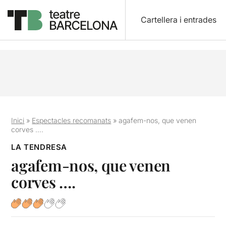
Cartellera i entrades
Inici
»
Espectacles recomanats
»
agafem-nos, que venen
corves ….
LA TENDRESA
agafem-nos, que venen
corves ….