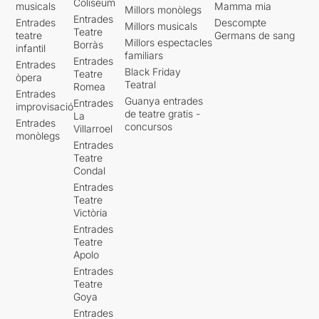
Coliseum
musicals
Mamma mia
Millors monòlegs
Entrades
Entrades
Descompte
Millors musicals
Teatre
teatre
Germans de sang
Millors espectacles
Borràs
infantil
familiars
Entrades
Entrades
Black Friday
Teatre
òpera
Teatral
Romea
Entrades
Guanya entrades
Entrades
improvisació
de teatre gratis -
La
Entrades
concursos
Villarroel
monòlegs
Entrades
Teatre
Condal
Entrades
Teatre
Victòria
Entrades
Teatre
Apolo
Entrades
Teatre
Goya
Entrades