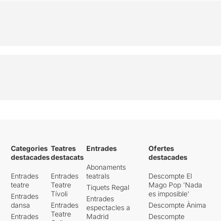
Categories
Teatres
Entrades
Ofertes
destacades
destacats
destacades
Abonaments
Entrades
Entrades
teatrals
Descompte El
teatre
Teatre
Mago Pop 'Nada
Tiquets Regal
Tívoli
es imposible'
Entrades
Entrades
dansa
Entrades
Descompte Ànima
espectacles a
Teatre
Entrades
Madrid
Descompte