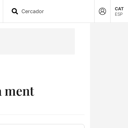
CAT
ESP
ra ment