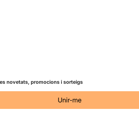
les novetats, promocions i sorteigs
Unir-me