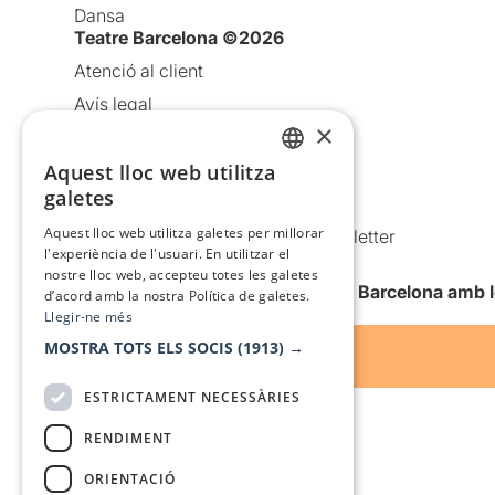
Dansa
Teatre Barcelona ©2026
Atenció al client
Avís legal
×
Política de privacitat
Política de cookies
Aquest lloc web utilitza
CATALAN
galetes
Condicions d’ús
SPANISH
Aquest lloc web utilitza galetes per millorar
Comunicacions comercials i Newsletter
l'experiència de l'usuari. En utilitzar el
Anuncia’t
nostre lloc web, accepteu totes les galetes
Vull rebre la newsletter de Teatre Barcelona amb 
d’acord amb la nostra Política de galetes.
Llegir-ne més
MOSTRA TOTS ELS SOCIS
(1913) →
ESTRICTAMENT NECESSÀRIES
RENDIMENT
ORIENTACIÓ
Amb el suport de