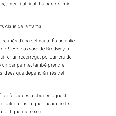
nçament i al final. La part del mig
ts claus de la trama.
 poc més d’una setmana. És un antic
l de
Sleep no more
de Brodway o
ui fer un recorregut pel darrera de
mb un bar permet també prendre
ntes idees que dependrà més del
ió de fer aquesta obra en aquest
n teatre a l’ús ja que encara no té
a sort que mereixen.