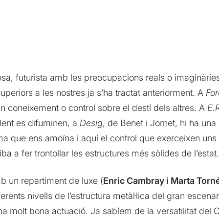
sa, futurista amb les preocupacions reals o imaginàrie
periors a les nostres ja s’ha tractat anteriorment. A
For
 coneixement o control sobre el destí dels altres. A
E.
dent es difuminen, a
Desig
, de Benet i Jornet, hi ha un
ema que ens amoïna i aquí el control que exerceixen uns
iba a fer trontollar les estructures més sòlides de l’estat.
b un repartiment de luxe (
Enric Cambray i Marta Torn
rents nivells de l’estructura metàl·lica del gran escena
a molt bona actuació. Ja sabíem de la versatilitat del 