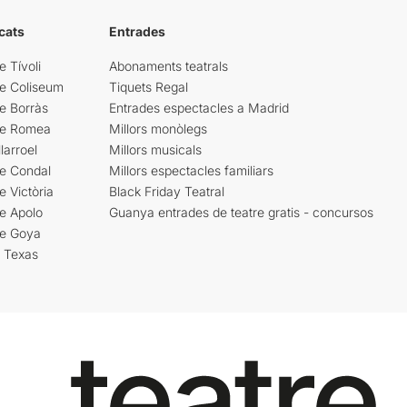
cats
Entrades
e Tívoli
Abonaments teatrals
re Coliseum
Tiquets Regal
e Borràs
Entrades espectacles a Madrid
re Romea
Millors monòlegs
larroel
Millors musicals
re Condal
Millors espectacles familiars
e Victòria
Black Friday Teatral
e Apolo
Guanya entrades de teatre gratis - concursos
re Goya
i Texas