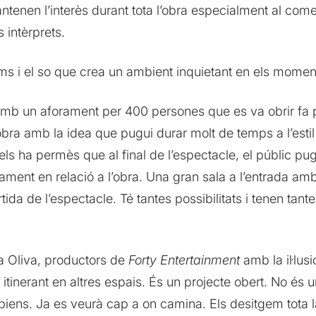
antenen l’interès durant tota l’obra especialment al come
 intèrprets.
lums i el so que crea un ambient inquietant en els momen
 amb un aforament per 400 persones que es va obrir fa
bra amb la idea que pugui durar molt de temps a l’esti
els ha permès que al final de l’espectacle, el públic pug
ament en relació a l’obra. Una gran sala a l’entrada a
tida de l’espectacle. Té tantes possibilitats i tenen ta
na Oliva, productors de
Forty Entertainment
amb la il·lus
 itinerant en altres espais. És un projecte obert. No és u
iens. Ja es veurà cap a on camina. Els desitgem tota l