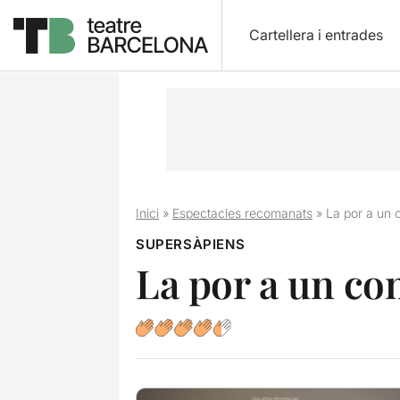
Cartellera i entrades
Inici
»
Espectacles recomanats
»
La por a un c
SUPERSÀPIENS
La por a un con