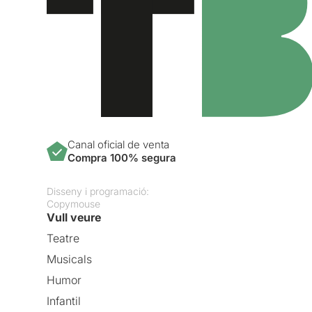
Canal oficial de venta
Compra 100% segura
Disseny i programació:
Copymouse
Vull veure
Teatre
Musicals
Humor
Infantil