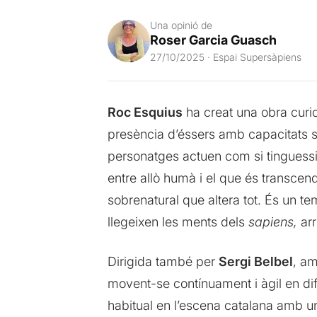
Una opinió de
Roser Garcia Guasch
27/10/2025 · Espai Supersàpiens
Roc Esquius
ha creat una obra curio
presència d’éssers amb capacitats su
personatges actuen com si tinguessin
entre allò humà i el que és transcen
sobrenatural que altera tot. És un t
llegeixen les ments dels
sapiens,
arr
Dirigida també per
Sergi Belbel
, am
movent-se contínuament i àgil en dife
habitual en l’escena catalana amb un