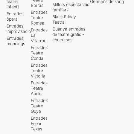
teatre
Germans de sang
Millors espectacles
Borràs
infantil
familiars
Entrades
Entrades
Black Friday
Teatre
òpera
Teatral
Romea
Entrades
Guanya entrades
Entrades
improvisació
de teatre gratis -
La
Entrades
concursos
Villarroel
monòlegs
Entrades
Teatre
Condal
Entrades
Teatre
Victòria
Entrades
Teatre
Apolo
Entrades
Teatre
Goya
Entrades
Espai
Texas