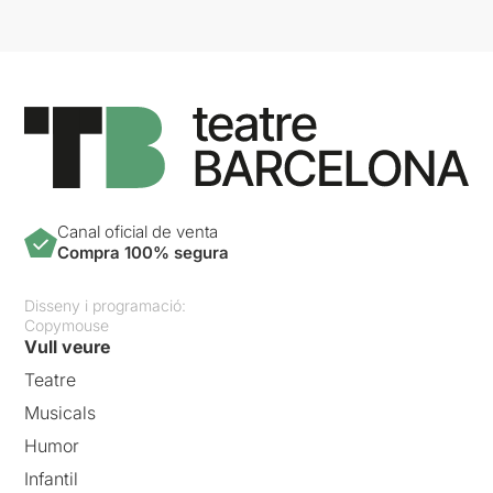
Canal oficial de venta
Compra 100% segura
Disseny i programació:
Copymouse
Vull veure
Teatre
Musicals
Humor
Infantil