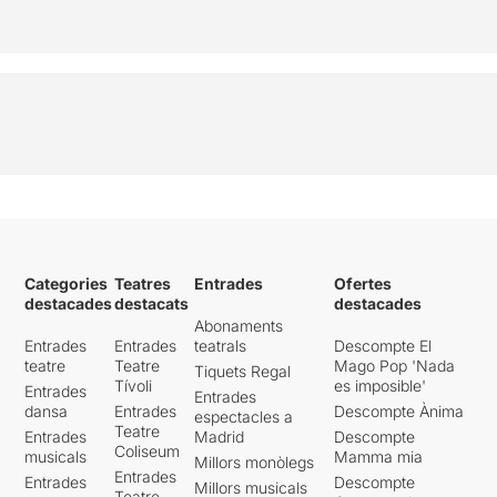
Categories
Teatres
Entrades
Ofertes
destacades
destacats
destacades
Abonaments
Entrades
Entrades
teatrals
Descompte El
teatre
Teatre
Mago Pop 'Nada
Tiquets Regal
Tívoli
es imposible'
Entrades
Entrades
dansa
Entrades
Descompte Ànima
espectacles a
Teatre
Entrades
Madrid
Descompte
Coliseum
musicals
Mamma mia
Millors monòlegs
Entrades
Entrades
Descompte
Millors musicals
Teatre