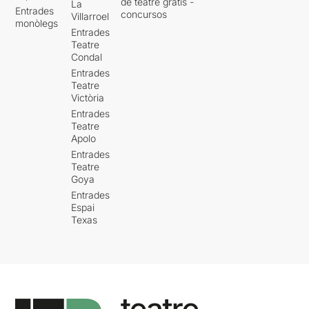
de teatre gratis -
La
Entrades
concursos
Villarroel
monòlegs
Entrades
Teatre
Condal
Entrades
Teatre
Victòria
Entrades
Teatre
Apolo
Entrades
Teatre
Goya
Entrades
Espai
Texas