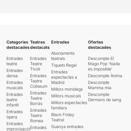
Categories
Teatres
Entrades
Ofertes
destacades
destacats
destacades
Abonaments
Entrades
Entrades
teatrals
Descompte El
teatre
Teatre
Mago Pop 'Nada
Tiquets Regal
Tívoli
es imposible'
Entrades
Entrades
dansa
Entrades
Descompte Ànima
espectacles a
Teatre
Entrades
Madrid
Descompte
Coliseum
musicals
Mamma mia
Millors monòlegs
Entrades
Entrades
Descompte
Millors musicals
Teatre
teatre
Germans de sang
Millors espectacles
Borràs
infantil
familiars
Entrades
Entrades
Black Friday
Teatre
òpera
Teatral
Romea
Entrades
Guanya entrades
Entrades
improvisació