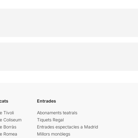
cats
Entrades
e Tívoli
Abonaments teatrals
re Coliseum
Tiquets Regal
e Borràs
Entrades espectacles a Madrid
re Romea
Millors monòlegs