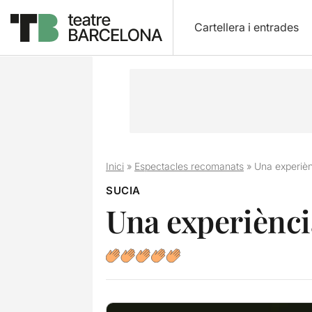
Cartellera i entrades
Inici
»
Espectacles recomanats
»
Una experiènc
SUCIA
Una experiència