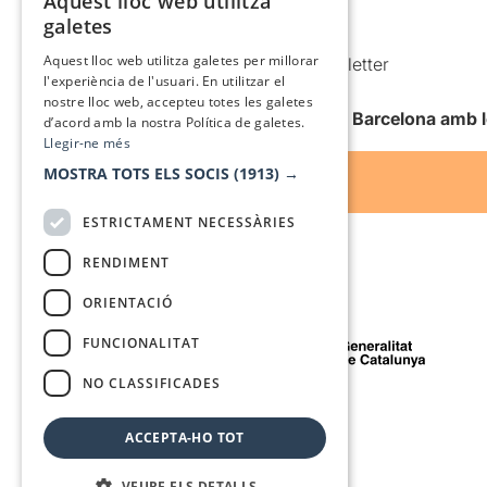
Aquest lloc web utilitza
CATALAN
galetes
Condicions d’ús
SPANISH
Aquest lloc web utilitza galetes per millorar
Comunicacions comercials i Newsletter
l'experiència de l'usuari. En utilitzar el
Anuncia’t
nostre lloc web, accepteu totes les galetes
Vull rebre la newsletter de Teatre Barcelona amb 
d’acord amb la nostra Política de galetes.
Llegir-ne més
MOSTRA TOTS ELS SOCIS
(1913) →
ESTRICTAMENT NECESSÀRIES
RENDIMENT
ORIENTACIÓ
Amb el suport de
FUNCIONALITAT
NO CLASSIFICADES
Mitjà de comunicació associat a
ACCEPTA-HO TOT
VEURE ELS DETALLS