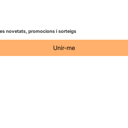
les novetats, promocions i sorteigs
Unir-me