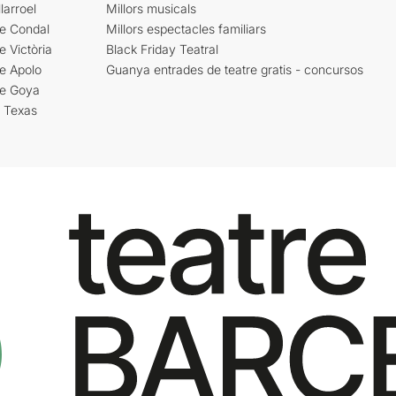
larroel
Millors musicals
re Condal
Millors espectacles familiars
e Victòria
Black Friday Teatral
e Apolo
Guanya entrades de teatre gratis - concursos
re Goya
i Texas