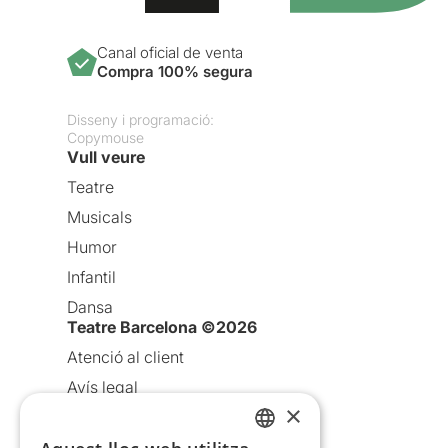
Canal oficial de venta
Compra 100% segura
Disseny i programació:
Copymouse
Vull veure
Teatre
Musicals
Humor
Infantil
Dansa
Teatre Barcelona ©2026
Atenció al client
Avís legal
×
Política de privacitat
Política de cookies