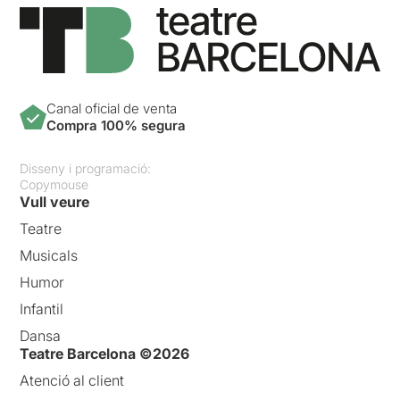
Canal oficial de venta
Compra 100% segura
Disseny i programació:
Copymouse
Vull veure
Teatre
Musicals
Humor
Infantil
Dansa
Teatre Barcelona ©2026
Atenció al client