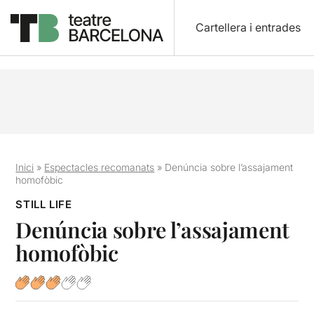
Cartellera i entrades
Inici
»
Espectacles recomanats
»
Denúncia sobre l’assajament
homofòbic
STILL LIFE
Denúncia sobre l’assajament
homofòbic