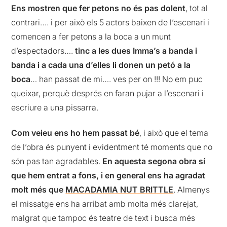
Ens mostren que fer petons no és pas dolent
, tot al
contrari…. i per això els 5 actors baixen de l’escenari i
comencen a fer petons a la boca a un munt
d’espectadors….
tinc a les dues Imma’s a banda i
banda i a cada una d’elles li donen un petó a la
boca
… han passat de mi…. ves per on !!! No em puc
queixar, perquè després en faran pujar a l’escenari i
escriure a una pissarra.
Com veieu ens ho hem passat bé
, i això que el tema
de l’obra és punyent i evidentment té moments que no
són pas tan agradables.
En aquesta segona obra sí
que hem entrat a fons, i en general ens ha agradat
molt més que
MACADAMIA NUT BRITTLE
. Almenys
el missatge ens ha arribat amb molta més clarejat,
malgrat que tampoc és teatre de text i busca més