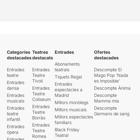
Categories
Teatres
Entrades
Ofertes
destacades
destacats
destacades
Abonaments
Entrades
Entrades
teatrals
Descompte El
teatre
Teatre
Mago Pop 'Nada
Tiquets Regal
Tívoli
es imposible'
Entrades
Entrades
dansa
Entrades
Descompte Ànima
espectacles a
Teatre
Entrades
Madrid
Descompte
Coliseum
musicals
Mamma mia
Millors monòlegs
Entrades
Entrades
Descompte
Millors musicals
Teatre
teatre
Germans de sang
Millors espectacles
Borràs
infantil
familiars
Entrades
Entrades
Black Friday
Teatre
òpera
Teatral
Romea
Entrades