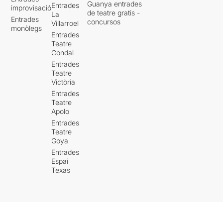
Guanya entrades
Entrades
improvisació
de teatre gratis -
La
Entrades
concursos
Villarroel
monòlegs
Entrades
Teatre
Condal
Entrades
Teatre
Victòria
Entrades
Teatre
Apolo
Entrades
Teatre
Goya
Entrades
Espai
Texas