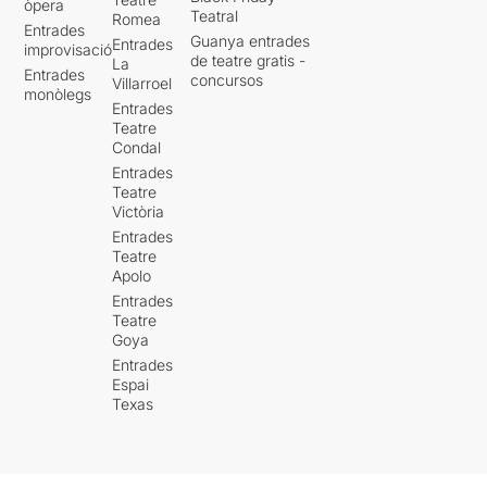
òpera
Teatral
Romea
Entrades
Guanya entrades
Entrades
improvisació
de teatre gratis -
La
Entrades
concursos
Villarroel
monòlegs
Entrades
Teatre
Condal
Entrades
Teatre
Victòria
Entrades
Teatre
Apolo
Entrades
Teatre
Goya
Entrades
Espai
Texas