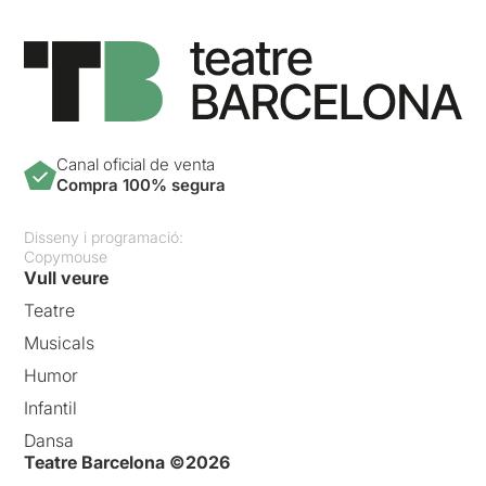
Canal oficial de venta
Compra 100% segura
Disseny i programació:
Copymouse
Vull veure
Teatre
Musicals
Humor
Infantil
Dansa
Teatre Barcelona ©2026