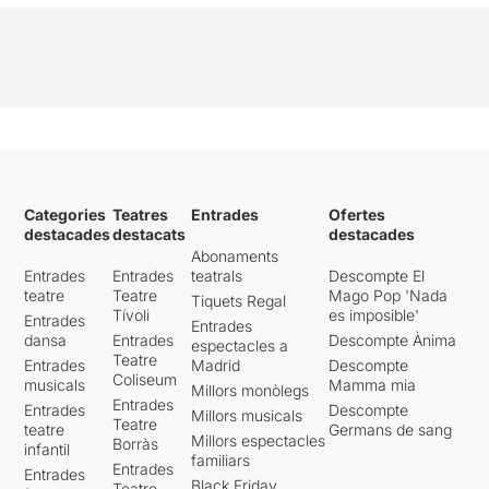
Categories
Teatres
Entrades
Ofertes
destacades
destacats
destacades
Abonaments
Entrades
Entrades
teatrals
Descompte El
teatre
Teatre
Mago Pop 'Nada
Tiquets Regal
Tívoli
es imposible'
Entrades
Entrades
dansa
Entrades
Descompte Ànima
espectacles a
Teatre
Entrades
Madrid
Descompte
Coliseum
musicals
Mamma mia
Millors monòlegs
Entrades
Entrades
Descompte
Millors musicals
Teatre
teatre
Germans de sang
Millors espectacles
Borràs
infantil
familiars
Entrades
Entrades
Black Friday
Teatre