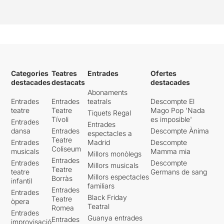
Categories
Teatres
Entrades
Ofertes
destacades
destacats
destacades
Abonaments
Entrades
Entrades
teatrals
Descompte El
teatre
Teatre
Mago Pop 'Nada
Tiquets Regal
Tívoli
es imposible'
Entrades
Entrades
dansa
Entrades
Descompte Ànima
espectacles a
Teatre
Entrades
Madrid
Descompte
Coliseum
musicals
Mamma mia
Millors monòlegs
Entrades
Entrades
Descompte
Millors musicals
Teatre
teatre
Germans de sang
Millors espectacles
Borràs
infantil
familiars
Entrades
Entrades
Black Friday
Teatre
òpera
Teatral
Romea
Entrades
Guanya entrades
Entrades
improvisació