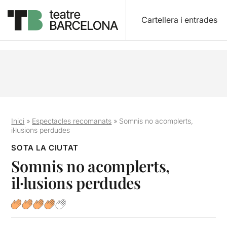
Cartellera i entrades
Inici
»
Espectacles recomanats
»
Somnis no acomplerts,
il·lusions perdudes
SOTA LA CIUTAT
Somnis no acomplerts,
il·lusions perdudes