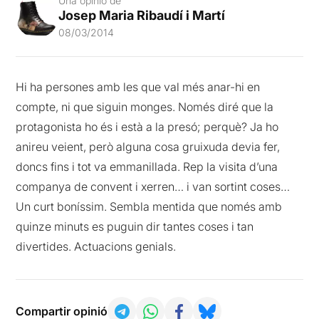
Una opinió de
Josep Maria Ribaudí i Martí
08/03/2014
Hi ha persones amb les que val més anar-hi en
compte, ni que siguin monges. Només diré que la
protagonista ho és i està a la presó; perquè? Ja ho
anireu veient, però alguna cosa gruixuda devia fer,
doncs fins i tot va emmanillada. Rep la visita d’una
companya de convent i xerren… i van sortint coses…
Un curt boníssim. Sembla mentida que només amb
quinze minuts es puguin dir tantes coses i tan
divertides. Actuacions genials.
Compartir opinió