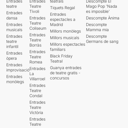
Entrades
Entrades
teatrals
Descompte El
teatre
Teatre
Mago Pop 'Nada
Tiquets Regal
Tívoli
es imposible'
Entrades
Entrades
dansa
Entrades
Descompte Ànima
espectacles a
Teatre
Entrades
Madrid
Descompte
Coliseum
musicals
Mamma mia
Millors monòlegs
Entrades
Entrades
Descompte
Millors musicals
Teatre
teatre
Germans de sang
Millors espectacles
Borràs
infantil
familiars
Entrades
Entrades
Black Friday
Teatre
òpera
Teatral
Romea
Entrades
Guanya entrades
Entrades
improvisació
de teatre gratis -
La
Entrades
concursos
Villarroel
monòlegs
Entrades
Teatre
Condal
Entrades
Teatre
Victòria
Entrades
Teatre