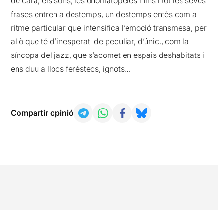
de cara, els sons, les onomatopeies i fins i tot les seves
frases entren a destemps, un destemps entès com a
ritme particular que intensifica l’emoció transmesa, per
allò que té d’inesperat, de peculiar, d’únic., com la
síncopa del jazz, que s’acomet en espais deshabitats i
ens duu a llocs feréstecs, ignots…
Compartir opinió