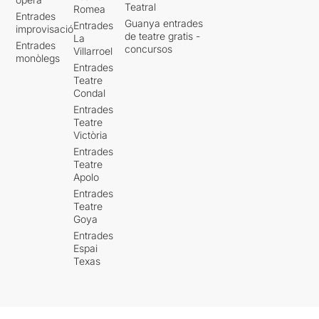
Teatral
Romea
Entrades
Guanya entrades
Entrades
improvisació
de teatre gratis -
La
Entrades
concursos
Villarroel
monòlegs
Entrades
Teatre
Condal
Entrades
Teatre
Victòria
Entrades
Teatre
Apolo
Entrades
Teatre
Goya
Entrades
Espai
Texas