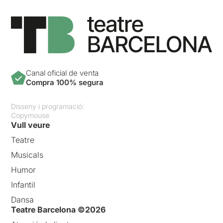
Canal oficial de venta
Compra 100% segura
Disseny i programació:
Copymouse
Vull veure
Teatre
Musicals
Humor
Infantil
Dansa
Teatre Barcelona ©2026