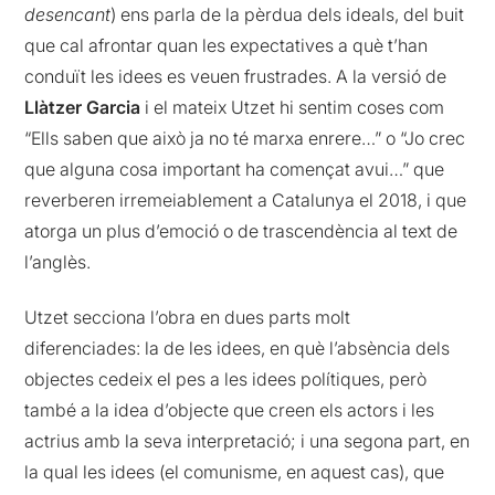
desencant
) ens parla de la pèrdua dels ideals, del buit
que cal afrontar quan les expectatives a què t’han
conduït les idees es veuen frustrades. A la versió de
Llàtzer Garcia
i el mateix Utzet hi sentim coses com
“Ells saben que això ja no té marxa enrere…” o “Jo crec
que alguna cosa important ha començat avui…” que
reverberen irremeiablement a Catalunya el 2018, i que
atorga un plus d’emoció o de trascendència al text de
l’anglès.
Utzet secciona l’obra en dues parts molt
diferenciades: la de les idees, en què l’absència dels
objectes cedeix el pes a les idees polítiques, però
també a la idea d’objecte que creen els actors i les
actrius amb la seva interpretació; i una segona part, en
la qual les idees (el comunisme, en aquest cas), que