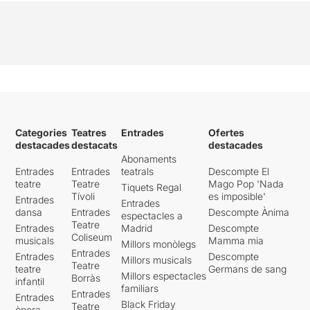
Categories
Teatres
Entrades
Ofertes
destacades
destacats
destacades
Abonaments
Entrades
Entrades
teatrals
Descompte El
teatre
Teatre
Mago Pop 'Nada
Tiquets Regal
Tívoli
es imposible'
Entrades
Entrades
dansa
Entrades
Descompte Ànima
espectacles a
Teatre
Entrades
Madrid
Descompte
Coliseum
musicals
Mamma mia
Millors monòlegs
Entrades
Entrades
Descompte
Millors musicals
Teatre
teatre
Germans de sang
Millors espectacles
Borràs
infantil
familiars
Entrades
Entrades
Black Friday
Teatre
òpera