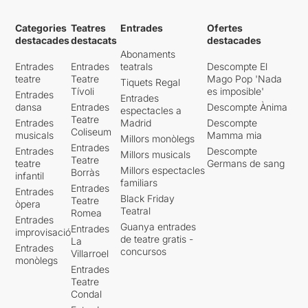
Categories
Teatres
Entrades
Ofertes
destacades
destacats
destacades
Abonaments
Entrades
Entrades
teatrals
Descompte El
teatre
Teatre
Mago Pop 'Nada
Tiquets Regal
Tívoli
es imposible'
Entrades
Entrades
dansa
Entrades
Descompte Ànima
espectacles a
Teatre
Entrades
Madrid
Descompte
Coliseum
musicals
Mamma mia
Millors monòlegs
Entrades
Entrades
Descompte
Millors musicals
Teatre
teatre
Germans de sang
Millors espectacles
Borràs
infantil
familiars
Entrades
Entrades
Black Friday
Teatre
òpera
Teatral
Romea
Entrades
Guanya entrades
Entrades
improvisació
de teatre gratis -
La
Entrades
concursos
Villarroel
monòlegs
Entrades
Teatre
Condal