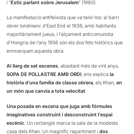
i “
Estic parlant sobre Jerusalem
” (1960).
La manifestació antifeixista que va tenir lloc al barri
obrer londinenc d’East End el 1936, amb habitants
majoritàriament jueus, i l’alçament anticomunista
d’Hongria de l’any 1956 són els dos fets històrics que
emmarquen aquesta obra.
Al llarg de set escenes
, abastant més de vint anys,
SOPA DE POLLASTRE AMB ORDI
, ens explica
la
història d’una família de classe obrera
, els Khan,
en
un món que canvia a tota velocitat
.
Una posada en escena que juga amb fórmules
imaginatives construint i desconstruint l’espai
escènic
. Un rectangle marca la sala de la modesta
casa dels Khan. Un magnífic repartiment i
dos