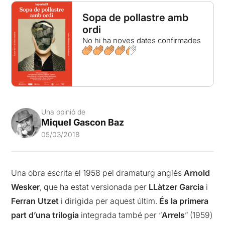
Sopa de pollastre amb
ordi
No hi ha noves dates confirmades
Una opinió de
Miquel Gascon Baz
05/03/2018
Una obra escrita el 1958 pel dramaturg anglès
Arnold
Wesker
, que ha estat versionada per
LLàtzer Garcia
i
Ferran Utzet
i dirigida per aquest últim.
És la primera
part d’una trilogia
integrada també per “
Arrels
” (1959)