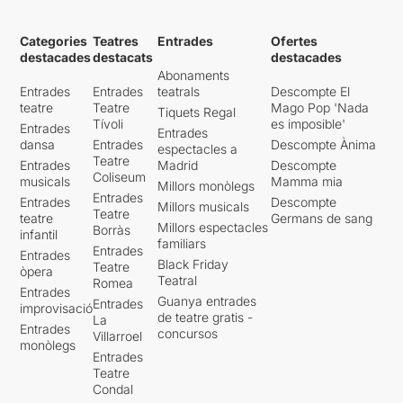
Categories
Teatres
Entrades
Ofertes
destacades
destacats
destacades
Abonaments
Entrades
Entrades
teatrals
Descompte El
teatre
Teatre
Mago Pop 'Nada
Tiquets Regal
Tívoli
es imposible'
Entrades
Entrades
dansa
Entrades
Descompte Ànima
espectacles a
Teatre
Entrades
Madrid
Descompte
Coliseum
musicals
Mamma mia
Millors monòlegs
Entrades
Entrades
Descompte
Millors musicals
Teatre
teatre
Germans de sang
Millors espectacles
Borràs
infantil
familiars
Entrades
Entrades
Black Friday
Teatre
òpera
Teatral
Romea
Entrades
Guanya entrades
Entrades
improvisació
de teatre gratis -
La
Entrades
concursos
Villarroel
monòlegs
Entrades
Teatre
Condal