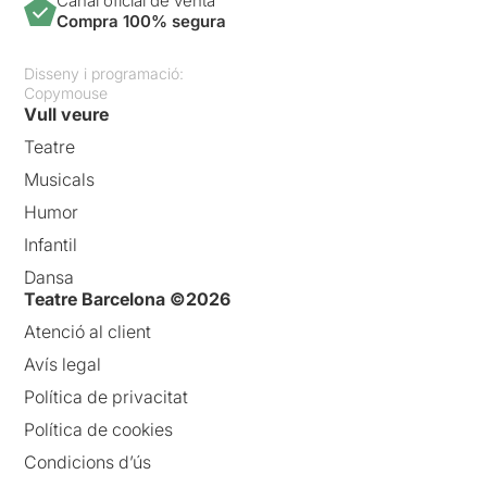
Canal oficial de venta
Compra 100% segura
Disseny i programació:
Copymouse
Vull veure
Teatre
Musicals
Humor
Infantil
Dansa
Teatre Barcelona ©2026
Atenció al client
Avís legal
Política de privacitat
Política de cookies
Condicions d’ús