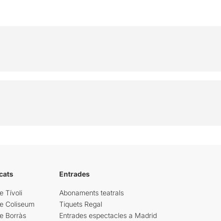
cats
Entrades
e Tívoli
Abonaments teatrals
re Coliseum
Tiquets Regal
e Borràs
Entrades espectacles a Madrid