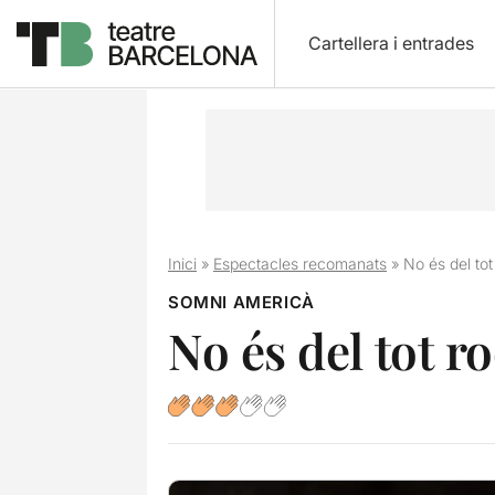
Cartellera i entrades
Inici
»
Espectacles recomanats
»
No és del to
SOMNI AMERICÀ
No és del tot r