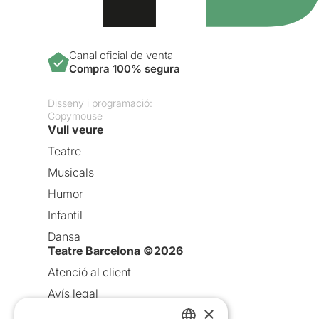
Canal oficial de venta
Compra 100% segura
Disseny i programació:
Copymouse
Vull veure
Teatre
Musicals
Humor
Infantil
Dansa
Teatre Barcelona ©2026
Atenció al client
Avís legal
×
Política de privacitat