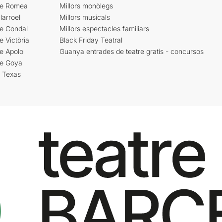
re Romea
Millors monòlegs
larroel
Millors musicals
re Condal
Millors espectacles familiars
e Victòria
Black Friday Teatral
e Apolo
Guanya entrades de teatre gratis - concursos
re Goya
i Texas