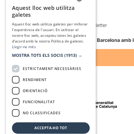
Aquest lloc web utilitza
Política de cookies
CATALAN
galetes
Condicions d’ús
SPANISH
Aquest lloc web utilitza galetes per millorar
Comunicacions comercials i Newsletter
l'experiència de l'usuari. En utilitzar el
Anuncia’t
nostre lloc web, accepteu totes les galetes
Vull rebre la newsletter de Teatre Barcelona amb 
d’acord amb la nostra Política de galetes.
Llegir-ne més
MOSTRA TOTS ELS SOCIS
(1913) →
ESTRICTAMENT NECESSÀRIES
RENDIMENT
ORIENTACIÓ
Amb el suport de
FUNCIONALITAT
NO CLASSIFICADES
Mitjà de comunicació associat a
ACCEPTA-HO TOT