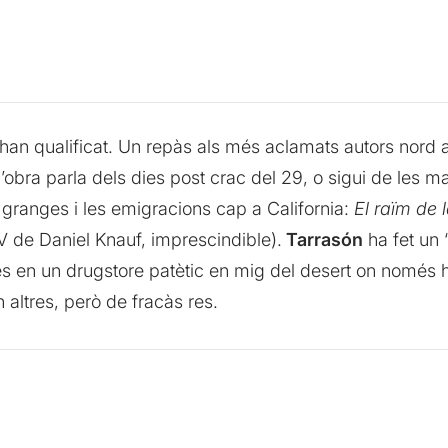
’han qualificat. Un repàs als més aclamats autors nord 
 l’obra parla dels dies post crac del 29, o sigui de les 
 granges i les emigracions cap a California:
El raïm de l
V de Daniel Knauf, imprescindible).
Tarrasón
ha fet un 
es en un drugstore patètic en mig del desert on només 
 altres, però de fracàs res.