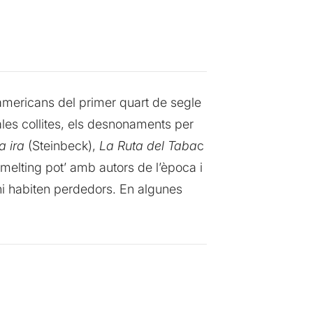
americans del primer quart de segle
males collites, els desnonaments per
a ira
(Steinbeck),
La Ruta del Taba
c
‘melting pot’
amb autors de l’època i
hi habiten perdedors. En algunes