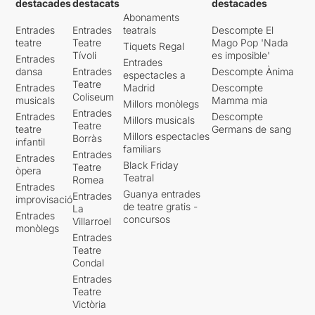
destacades
destacats
destacades
Abonaments
Entrades
Entrades
teatrals
Descompte El
teatre
Teatre
Mago Pop 'Nada
Tiquets Regal
Tívoli
es imposible'
Entrades
Entrades
dansa
Entrades
Descompte Ànima
espectacles a
Teatre
Entrades
Madrid
Descompte
Coliseum
musicals
Mamma mia
Millors monòlegs
Entrades
Entrades
Descompte
Millors musicals
Teatre
teatre
Germans de sang
Millors espectacles
Borràs
infantil
familiars
Entrades
Entrades
Black Friday
Teatre
òpera
Teatral
Romea
Entrades
Guanya entrades
Entrades
improvisació
de teatre gratis -
La
Entrades
concursos
Villarroel
monòlegs
Entrades
Teatre
Condal
Entrades
Teatre
Victòria