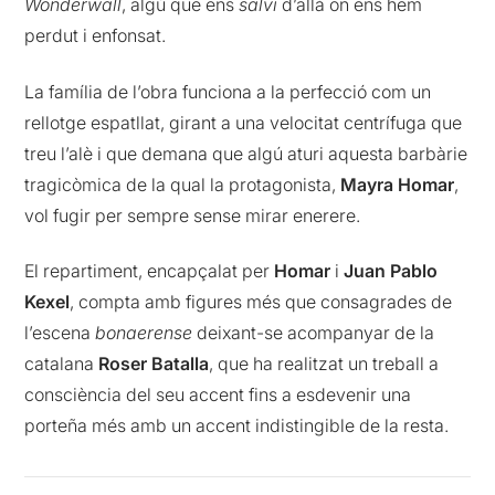
Wonderwall
, algú que ens
salvi
d’allà on ens hem
perdut i enfonsat.
La família de l’obra funciona a la perfecció com un
rellotge espatllat, girant a una velocitat centrífuga que
treu l’alè i que demana que algú aturi aquesta barbàrie
tragicòmica de la qual la protagonista,
Mayra Homar
,
vol fugir per sempre sense mirar enerere.
El repartiment, encapçalat per
Homar
i
Juan Pablo
Kexel
, compta amb figures més que consagrades de
l’escena
bonaerense
deixant-se acompanyar de la
catalana
Roser Batalla
, que ha realitzat un treball a
consciència del seu accent fins a esdevenir una
porteña més amb un accent indistingible de la resta.