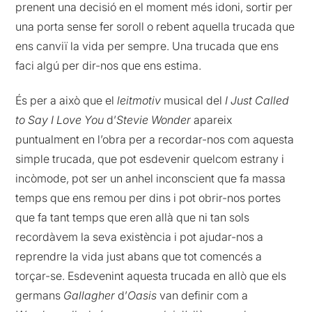
prenent una decisió en el moment més idoni, sortir per
una porta sense fer soroll o rebent aquella trucada que
ens canviï la vida per sempre. Una trucada que ens
faci algú per dir-nos que ens estima.
És per a això que el
leitmotiv
musical del
I Just Called
to Say I Love You
d’
Stevie Wonder
apareix
puntualment en l’obra per a recordar-nos com aquesta
simple trucada, que pot esdevenir quelcom estrany i
incòmode, pot ser un anhel inconscient que fa massa
temps que ens remou per dins i pot obrir-nos portes
que fa tant temps que eren allà que ni tan sols
recordàvem la seva existència i pot ajudar-nos a
reprendre la vida just abans que tot comencés a
torçar-se. Esdevenint aquesta trucada en allò que els
germans
Gallagher
d’
Oasis
van definir com a