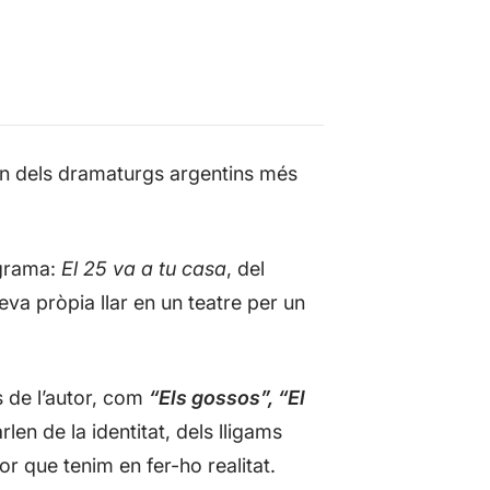
un dels dramaturgs argentins més
ograma:
El 25 va a tu casa
, del
eva pròpia llar en un teatre per un
s de l’autor, com
“Els gossos”, “El
len de la identitat, dels lligams
por que tenim en fer-ho realitat.