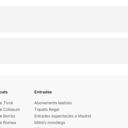
cats
Entrades
e Tívoli
Abonaments teatrals
re Coliseum
Tiquets Regal
e Borràs
Entrades espectacles a Madrid
re Romea
Millors monòlegs