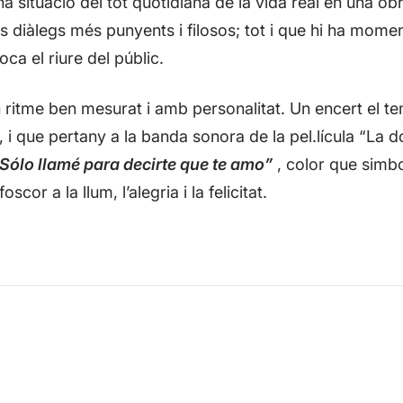
a situació del tot quotidiana de la vida real en una ob
s diàlegs més punyents i filosos; tot i que hi ha momen
ca el riure del públic.
n ritme ben mesurat i amb personalitat. Un encert el 
 i que pertany a la banda sonora de la pel.lícula “La d
Sólo llamé para decirte que te amo”
, color que simbol
cor a la llum, l’alegria i la felicitat.