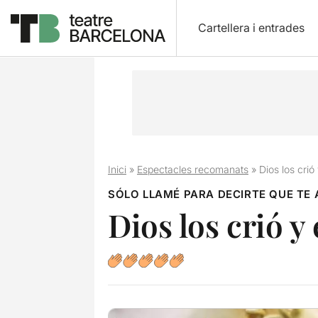
Cartellera i entrades
Inici
»
Espectacles recomanats
»
Dios los cri
SÓLO LLAMÉ PARA DECIRTE QUE TE
Dios los crió y