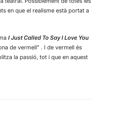
ra teatral. Possiblement de totes les
ts en que el realisme està portat a
tema
I Just Called To Say I Love You
ona de vermell” . I de vermell és
itza la passió, tot i que en aquest