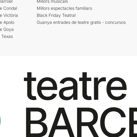
larroel
Millors musicals
re Condal
Millors espectacles familiars
e Victòria
Black Friday Teatral
e Apolo
Guanya entrades de teatre gratis - concursos
re Goya
i Texas