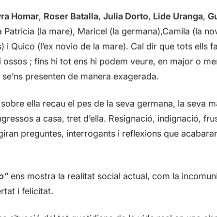
ra Homar
,
Roser Batalla
,
Julia Dorto
,
Lide Uranga
,
Gu
 Patricia (la mare), Maricel (la germana),Camila (la novia 
) i Quico (l’ex novio de la mare). Cal dir que tots ells 
 ossos ; fins hi tot ens hi podem veure, en major o men
s se’ns presenten de manera exagerada.
ia, sobre ella recau el pes de la seva germana, la seva ma
ingressos a casa, tret d’ella. Resignació, indignació, fru
giran preguntes, interrogants i reflexions que acabaran
o”
ens mostra la realitat social actual, com la incomuni
at i felicitat.