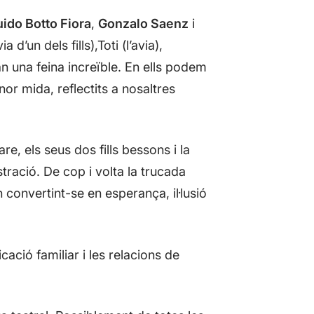
ido Botto Fiora
,
Gonzalo Saenz
i
d’un dels fills),Toti (l’avia),
fan una feina increïble. En ells podem
or mida, reflectits a nosaltres
re, els seus dos fills bessons i la
stració. De cop i volta la trucada
 convertint-se en esperança, il·lusió
cació familiar i les relacions de