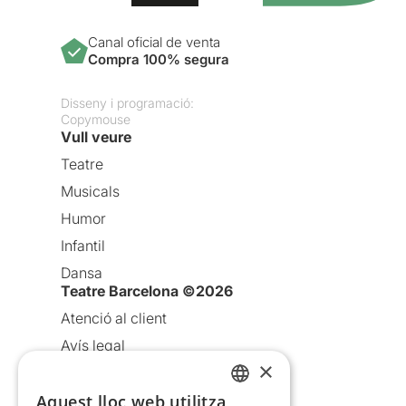
Canal oficial de venta
Compra 100% segura
Disseny i programació:
Copymouse
Vull veure
Teatre
Musicals
Humor
Infantil
Dansa
Teatre Barcelona ©2026
Atenció al client
Avís legal
×
Política de privacitat
Política de cookies
Aquest lloc web utilitza