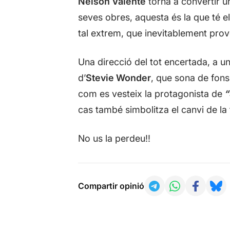
Nelson Valente
torna a convertir un
seves obres, aquesta és la que té el
tal extrem, que inevitablement provo
Una direcció del tot encertada, a u
d’
Stevie Wonder
, que sona de fons,
com es vesteix la protagonista de
“
cas també simbolitza el canvi de la fos
No us la perdeu!!
Compartir opinió