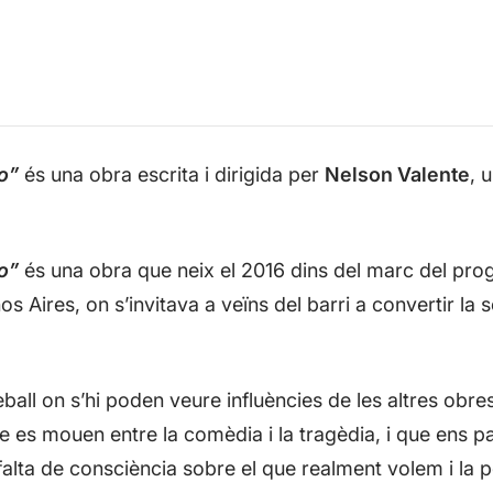
o”
és una obra escrita i dirigida per
Nelson Valente
, 
o”
és una obra que neix el 2016 dins del marc del pr
 Aires, on s’invitava a veïns del barri a convertir la s
eball on s’hi poden veure influències de les altres obre
e es mouen entre la comèdia i la tragèdia, i que ens par
la falta de consciència sobre el que realment volem i la 