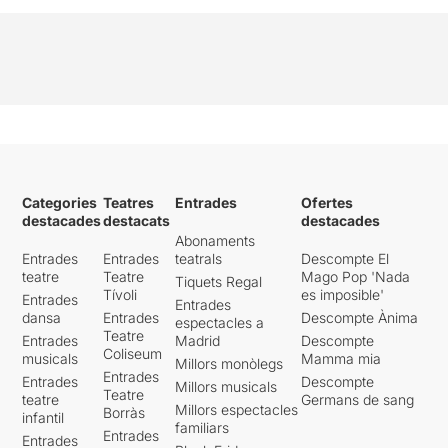
Categories
Teatres
Entrades
Ofertes
destacades
destacats
destacades
Abonaments
Entrades
Entrades
teatrals
Descompte El
teatre
Teatre
Mago Pop 'Nada
Tiquets Regal
Tívoli
es imposible'
Entrades
Entrades
dansa
Entrades
Descompte Ànima
espectacles a
Teatre
Entrades
Madrid
Descompte
Coliseum
musicals
Mamma mia
Millors monòlegs
Entrades
Entrades
Descompte
Millors musicals
Teatre
teatre
Germans de sang
Millors espectacles
Borràs
infantil
familiars
Entrades
Entrades