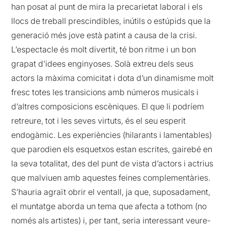
han posat al punt de mira la precarietat laboral i els
llocs de treball prescindibles, inútils o estúpids que la
generació més jove està patint a causa de la crisi.
L’espectacle és molt divertit, té bon ritme i un bon
grapat d’idees enginyoses. Solà extreu dels seus
actors la màxima comicitat i dota d’un dinamisme molt
fresc totes les transicions amb números musicals i
d’altres composicions escèniques. El que li podríem
retreure, tot i les seves virtuts, és el seu esperit
endogàmic. Les experiències (hilarants i lamentables)
que parodien els esquetxos estan escrites, gairebé en
la seva totalitat, des del punt de vista d’actors i actrius
que malviuen amb aquestes feines complementàries.
S’hauria agraït obrir el ventall, ja que, suposadament,
el muntatge aborda un tema que afecta a tothom (no
només als artistes) i, per tant, seria interessant veure-