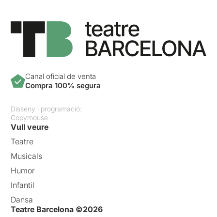
Canal oficial de venta
Compra 100% segura
Disseny i programació:
Copymouse
Vull veure
Teatre
Musicals
Humor
Infantil
Dansa
Teatre Barcelona ©2026