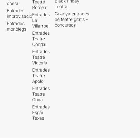
Black Friday
Teatre
òpera
Teatral
Romea
Entrades
Guanya entrades
Entrades
improvisació
de teatre gratis -
La
Entrades
concursos
Villarroel
monòlegs
Entrades
Teatre
Condal
Entrades
Teatre
Victòria
Entrades
Teatre
Apolo
Entrades
Teatre
Goya
Entrades
Espai
Texas