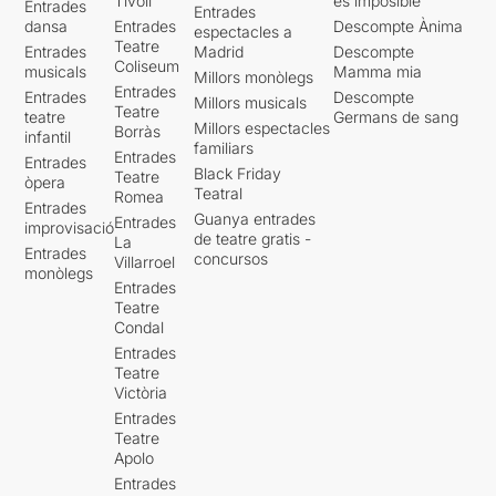
Tívoli
es imposible'
Entrades
Entrades
dansa
Entrades
Descompte Ànima
espectacles a
Teatre
Entrades
Madrid
Descompte
Coliseum
musicals
Mamma mia
Millors monòlegs
Entrades
Entrades
Descompte
Millors musicals
Teatre
teatre
Germans de sang
Millors espectacles
Borràs
infantil
familiars
Entrades
Entrades
Black Friday
Teatre
òpera
Teatral
Romea
Entrades
Guanya entrades
Entrades
improvisació
de teatre gratis -
La
Entrades
concursos
Villarroel
monòlegs
Entrades
Teatre
Condal
Entrades
Teatre
Victòria
Entrades
Teatre
Apolo
Entrades