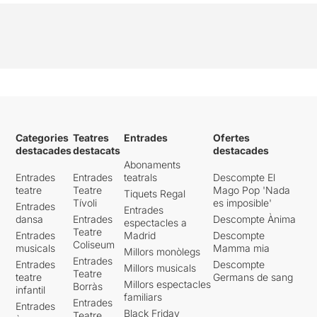
Categories
Teatres
Entrades
Ofertes
destacades
destacats
destacades
Abonaments
Entrades
Entrades
teatrals
Descompte El
teatre
Teatre
Mago Pop 'Nada
Tiquets Regal
Tívoli
es imposible'
Entrades
Entrades
dansa
Entrades
Descompte Ànima
espectacles a
Teatre
Entrades
Madrid
Descompte
Coliseum
musicals
Mamma mia
Millors monòlegs
Entrades
Entrades
Descompte
Millors musicals
Teatre
teatre
Germans de sang
Millors espectacles
Borràs
infantil
familiars
Entrades
Entrades
Black Friday
Teatre