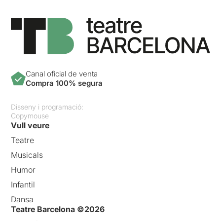
Canal oficial de venta
Compra 100% segura
Disseny i programació:
Copymouse
Vull veure
Teatre
Musicals
Humor
Infantil
Dansa
Teatre Barcelona ©2026