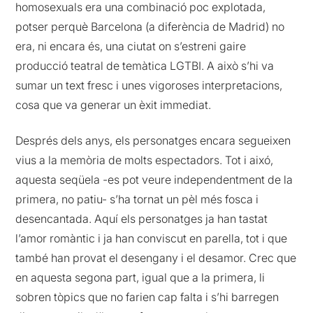
homosexuals era una combinació poc explotada,
potser perquè Barcelona (a diferència de Madrid) no
era, ni encara és, una ciutat on s’estreni gaire
producció teatral de temàtica LGTBI. A això s’hi va
sumar un text fresc i unes vigoroses interpretacions,
cosa que va generar un èxit immediat.
Després dels anys, els personatges encara segueixen
vius a la memòria de molts espectadors. Tot i aixó,
aquesta seqüela -es pot veure independentment de la
primera, no patiu- s’ha tornat un pèl més fosca i
desencantada. Aquí els personatges ja han tastat
l’amor romàntic i ja han conviscut en parella, tot i que
també han provat el desengany i el desamor. Crec que
en aquesta segona part, igual que a la primera, li
sobren tòpics que no farien cap falta i s’hi barregen