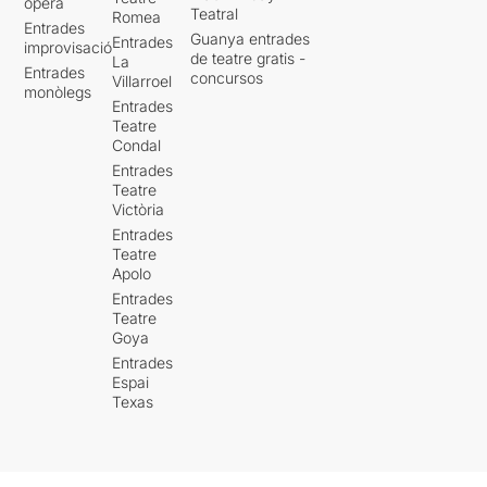
òpera
Teatral
Romea
Entrades
Guanya entrades
Entrades
improvisació
de teatre gratis -
La
Entrades
concursos
Villarroel
monòlegs
Entrades
Teatre
Condal
Entrades
Teatre
Victòria
Entrades
Teatre
Apolo
Entrades
Teatre
Goya
Entrades
Espai
Texas