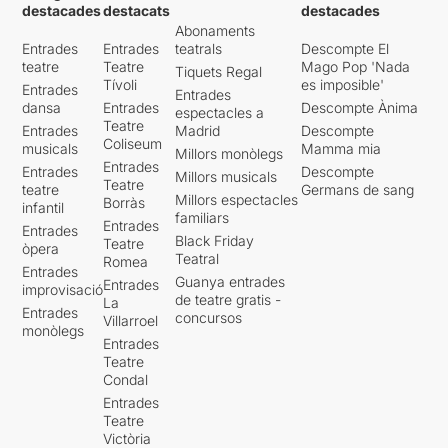
destacades
destacats
destacades
Abonaments
Entrades
Entrades
teatrals
Descompte El
teatre
Teatre
Mago Pop 'Nada
Tiquets Regal
Tívoli
es imposible'
Entrades
Entrades
dansa
Entrades
Descompte Ànima
espectacles a
Teatre
Entrades
Madrid
Descompte
Coliseum
musicals
Mamma mia
Millors monòlegs
Entrades
Entrades
Descompte
Millors musicals
Teatre
teatre
Germans de sang
Millors espectacles
Borràs
infantil
familiars
Entrades
Entrades
Black Friday
Teatre
òpera
Teatral
Romea
Entrades
Guanya entrades
Entrades
improvisació
de teatre gratis -
La
Entrades
concursos
Villarroel
monòlegs
Entrades
Teatre
Condal
Entrades
Teatre
Victòria