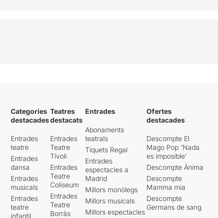
Categories
Teatres
Entrades
Ofertes
destacades
destacats
destacades
Abonaments
Entrades
Entrades
teatrals
Descompte El
teatre
Teatre
Mago Pop 'Nada
Tiquets Regal
Tívoli
es imposible'
Entrades
Entrades
dansa
Entrades
Descompte Ànima
espectacles a
Teatre
Entrades
Madrid
Descompte
Coliseum
musicals
Mamma mia
Millors monòlegs
Entrades
Entrades
Descompte
Millors musicals
Teatre
teatre
Germans de sang
Millors espectacles
Borràs
infantil