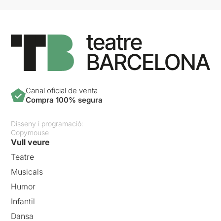
Canal oficial de venta
Compra 100% segura
Disseny i programació:
Copymouse
Vull veure
Teatre
Musicals
Humor
Infantil
Dansa