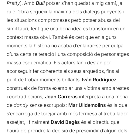
Pretty
). Amb
Bull
potser s’han quedat a mig camí, ja
que l’obra segueix la màxima dels diàlegs punyents i
les situacions compromeses però potser abusa del
símil taurí, fent que una bona idea es transformi en un
context massa obvi. També és cert que en alguns
moments la història no acaba d’enlairar-se per culpa
d’una certa reiteració i una composició de personatges
massa esquemàtica. Els actors fan i desfan per
aconseguir fer coherents els seus arquetips, fins al
punt de trobar moments brillants.
Iván Rodríguez
construeix de forma exemplar una víctima amb arestes
i contradiccions;
Joan Carreras
interpreta a una mena
de
dandy
sense escrúpols;
Mar Ulldemolins
és la que
s’encarrega de torejar amb més fermesa al treballador
assetjat, i finalment
David Bagès
és el directiu que
haurà de prendre la decisió de prescindir d’algun dels