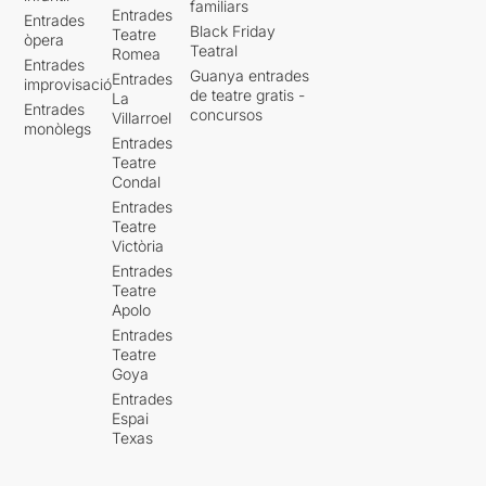
familiars
Entrades
Entrades
Black Friday
Teatre
òpera
Teatral
Romea
Entrades
Guanya entrades
Entrades
improvisació
de teatre gratis -
La
Entrades
concursos
Villarroel
monòlegs
Entrades
Teatre
Condal
Entrades
Teatre
Victòria
Entrades
Teatre
Apolo
Entrades
Teatre
Goya
Entrades
Espai
Texas