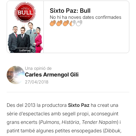
Sixto Paz: Bull
No hi ha noves dates confirmades
Una opinió de
Carles Armengol Gili
27/04/2018
Des del 2013 la productora
Sixto Paz
ha creat una
sèrie d’espectacles amb segell propi, aconseguint
grans encerts (
Pulmons
,
Història
,
Tender Napalm
) i
patint també algunes petites ensopegades (
Dibbuk
,