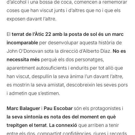
d’alcohol i una bossa de coca, comencen a rememorar
coses que han viscut junts i d’altres que no i que els
exposen davant l’altre.
El
terrat de l’Àtic 22 amb la posta de sol és un marc
incomparable
per desenvolupar aquesta història de
John O’Donovan sota la direcció d’Alberto Díaz.
No es
necessita més
perquè els dos personatges,
aparentment autosuficients i endurits per tot allò que
han viscut, despullin la seva ànima l’un davant l’altre,
es mostrin la seva amistat, descobreixin les seves pors
i admetin que s’estimen.
Marc Balaguer
i
Pau Escobar
són els protagonistes i
la seva sintonia es nota des del moment en què
trepitgen el terrat
.
La connexió
que arriben a tenir
entre els dos, compartint confidències, riures i records