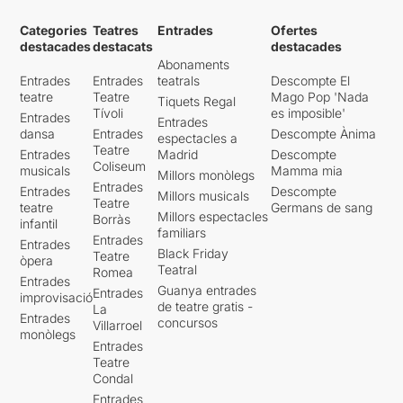
Categories
Teatres
Entrades
Ofertes
destacades
destacats
destacades
Abonaments
Entrades
Entrades
teatrals
Descompte El
teatre
Teatre
Mago Pop 'Nada
Tiquets Regal
Tívoli
es imposible'
Entrades
Entrades
dansa
Entrades
Descompte Ànima
espectacles a
Teatre
Entrades
Madrid
Descompte
Coliseum
musicals
Mamma mia
Millors monòlegs
Entrades
Entrades
Descompte
Millors musicals
Teatre
teatre
Germans de sang
Millors espectacles
Borràs
infantil
familiars
Entrades
Entrades
Black Friday
Teatre
òpera
Teatral
Romea
Entrades
Guanya entrades
Entrades
improvisació
de teatre gratis -
La
Entrades
concursos
Villarroel
monòlegs
Entrades
Teatre
Condal
Entrades