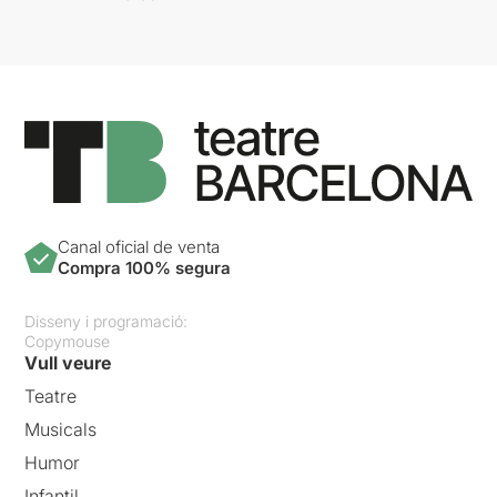
Canal oficial de venta
Compra 100% segura
Disseny i programació:
Copymouse
Vull veure
Teatre
Musicals
Humor
Infantil