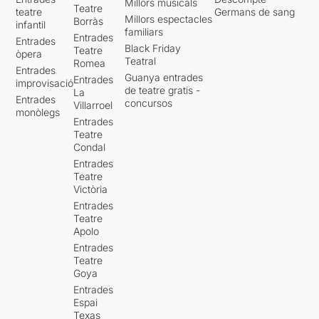
Millors musicals
Teatre
teatre
Germans de sang
Millors espectacles
Borràs
infantil
familiars
Entrades
Entrades
Black Friday
Teatre
òpera
Teatral
Romea
Entrades
Guanya entrades
Entrades
improvisació
de teatre gratis -
La
Entrades
concursos
Villarroel
monòlegs
Entrades
Teatre
Condal
Entrades
Teatre
Victòria
Entrades
Teatre
Apolo
Entrades
Teatre
Goya
Entrades
Espai
Texas