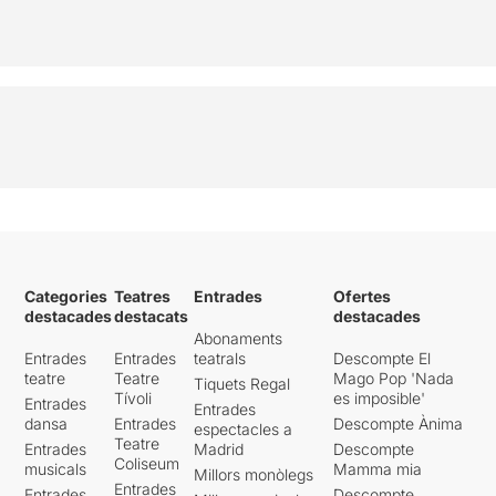
Categories
Teatres
Entrades
Ofertes
destacades
destacats
destacades
Abonaments
Entrades
Entrades
teatrals
Descompte El
teatre
Teatre
Mago Pop 'Nada
Tiquets Regal
Tívoli
es imposible'
Entrades
Entrades
dansa
Entrades
Descompte Ànima
espectacles a
Teatre
Entrades
Madrid
Descompte
Coliseum
musicals
Mamma mia
Millors monòlegs
Entrades
Entrades
Descompte