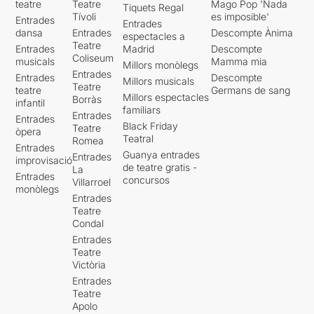
teatre
Teatre
Mago Pop 'Nada
Tiquets Regal
Tívoli
es imposible'
Entrades
Entrades
dansa
Entrades
Descompte Ànima
espectacles a
Teatre
Entrades
Madrid
Descompte
Coliseum
musicals
Mamma mia
Millors monòlegs
Entrades
Entrades
Descompte
Millors musicals
Teatre
teatre
Germans de sang
Millors espectacles
Borràs
infantil
familiars
Entrades
Entrades
Black Friday
Teatre
òpera
Teatral
Romea
Entrades
Guanya entrades
Entrades
improvisació
de teatre gratis -
La
Entrades
concursos
Villarroel
monòlegs
Entrades
Teatre
Condal
Entrades
Teatre
Victòria
Entrades
Teatre
Apolo