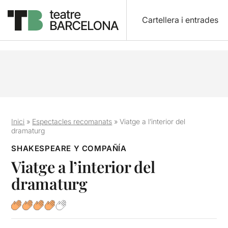
Cartellera i entrades
Inici
»
Espectacles recomanats
»
Viatge a l’interior del
dramaturg
SHAKESPEARE Y COMPAÑÍA
Viatge a l’interior del
dramaturg