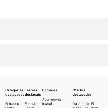
Categories
Teatres
Entrades
Ofertes
destacades
destacats
destacades
Abonaments
Entrades
Entrades
teatrals
Descompte El
teatre
Teatre
Mago Pop 'Nada