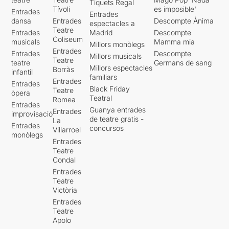
Tiquets Regal
Tívoli
es imposible'
Entrades
Entrades
dansa
Entrades
Descompte Ànima
espectacles a
Teatre
Entrades
Madrid
Descompte
Coliseum
musicals
Mamma mia
Millors monòlegs
Entrades
Entrades
Descompte
Millors musicals
Teatre
teatre
Germans de sang
Millors espectacles
Borràs
infantil
familiars
Entrades
Entrades
Black Friday
Teatre
òpera
Teatral
Romea
Entrades
Guanya entrades
Entrades
improvisació
de teatre gratis -
La
Entrades
concursos
Villarroel
monòlegs
Entrades
Teatre
Condal
Entrades
Teatre
Victòria
Entrades
Teatre
Apolo