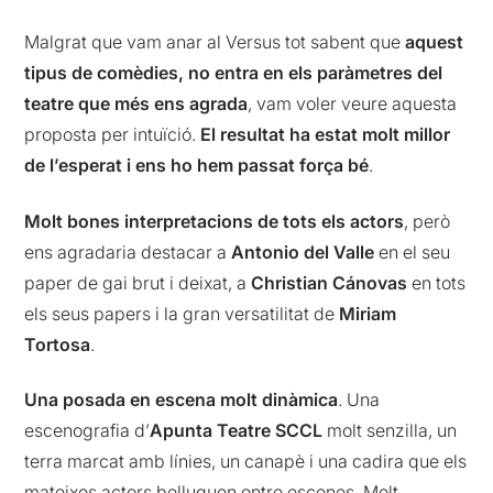
Malgrat que vam anar al Versus tot sabent que
aquest
tipus de comèdies, no entra en els paràmetres del
teatre que més ens agrada
, vam voler veure aquesta
proposta per intuïció.
El resultat ha estat molt millor
de l’esperat i ens ho hem passat força bé
.
Molt bones interpretacions de tots els actors
, però
ens agradaria destacar a
Antonio del Valle
en el seu
paper de gai brut i deixat, a
Christian Cánovas
en tots
els seus papers i la gran versatilitat de
Miriam
Tortosa
.
Una posada en escena molt dinàmica
. Una
escenografia d’
Apunta Teatre SCCL
molt senzilla, un
terra marcat amb línies, un canapè i una cadira que els
mateixos actors belluguen entre escenes. Molt