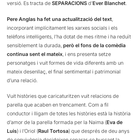
versió. Es tracta de
SEPARACIONS
d’
Ever Blanchet
.
Pere Anglas ha fet una actualització del text
,
incorporant implícitament les xarxes socials i els
telèfons intel·ligents, l’ha dotat de mes ritme i ha reduït
sensiblement la durada,
però el fons de la comèdia
continua sent el mateix
, i ens presenta setze
personatges i vuit formes de vida diferents amb un
mateix desenllaç, el final sentimental i patrimonial
d’una relació.
Vuit històries que caricaturitzen vuit relacions de
parella que acaben en trencament. Com a fil
conductor i lligam de totes les històries està la història
d’amor de la parella formada per la Naima (
Eva de
Luis
) i l’Oriol (
Raul Tortosa
) que després de deu anys
de convivència decideixen separar-se buscant la