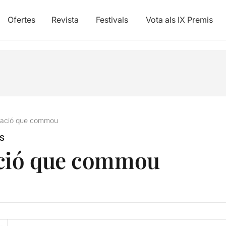
Ofertes
Revista
Festivals
Vota als IX Premis
etació que commou
S
ació que commou