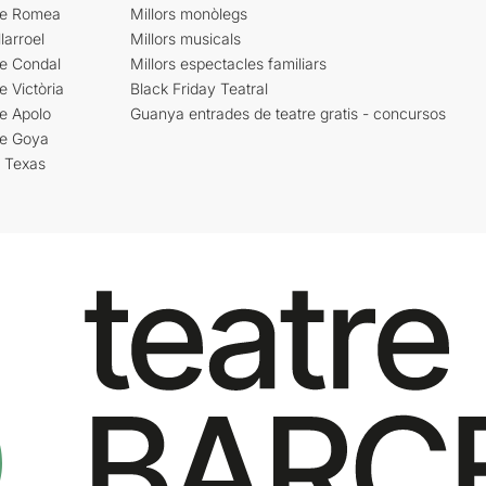
re Romea
Millors monòlegs
larroel
Millors musicals
re Condal
Millors espectacles familiars
e Victòria
Black Friday Teatral
e Apolo
Guanya entrades de teatre gratis - concursos
re Goya
i Texas