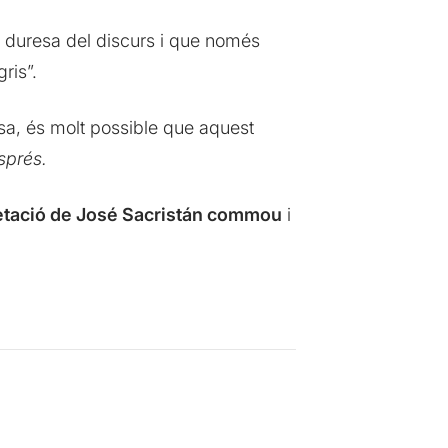
 duresa del discurs i que només
ris”.
a, és molt possible que aquest
sprés.
retació de José Sacristán commou
i