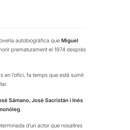
ovel·la autobiogràfica que
Miguel
morir prematurament el 1974 després
 en l’ofici, fa temps que està sumit
tar.
osé Sámano, José Sacristán i Inés
 monòleg
.
 determinada d’un actor que nosaltres