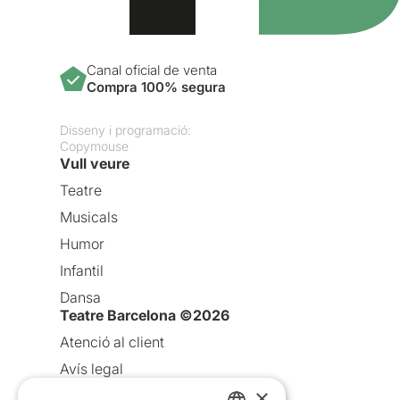
Canal oficial de venta
Compra 100% segura
Disseny i programació:
Copymouse
Vull veure
Teatre
Musicals
Humor
Infantil
Dansa
Teatre Barcelona ©2026
Atenció al client
Avís legal
×
Política de privacitat