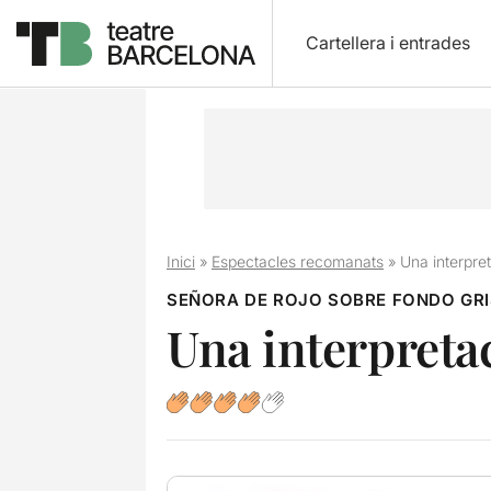
Cartellera i entrades
Inici
»
Espectacles recomanats
»
Una interpr
SEÑORA DE ROJO SOBRE FONDO GRI
Una interpret