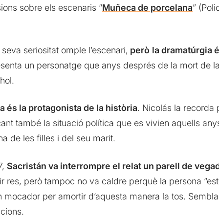
sions sobre els escenaris “
Muñeca de porcelana
” (Poli
seva seriositat omple l’escenari,
però
la dramatúrgia é
esenta un personatge que anys després de la mort de la 
hol.
 és la protagonista de la història
. Nicolás la recorda
cant també la situació política que es vivien aquells anys
de les filles i del seu marit.
7,
Sacristán va interrompre el relat un parell de veg
dir res, però tampoc no va caldre perquè la persona “e
 mocador per amortir d’aquesta manera la tos. Sembla
cions.