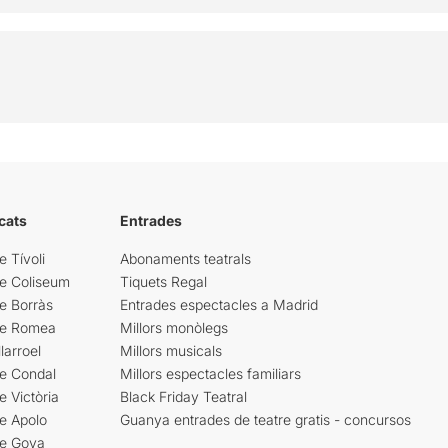
cats
Entrades
e Tívoli
Abonaments teatrals
re Coliseum
Tiquets Regal
e Borràs
Entrades espectacles a Madrid
re Romea
Millors monòlegs
larroel
Millors musicals
re Condal
Millors espectacles familiars
e Victòria
Black Friday Teatral
e Apolo
Guanya entrades de teatre gratis - concursos
re Goya