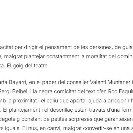
pacitat per dirigir el pensament de les persones, de gui
, malgrat plantejar constantment la moralitat del domini
a. El goig del teatre.
arta Bayarri, en el paper del conseller Valentí Muntaner
Sergi Belbel, i la negra comicitat del text d’en Roc Esq
mb la proximitat i el caliu que aporta, ajuda a arrodonir
 El plantejament i el desenllaç estan travats d’una form
e degoteig constant de petites sorpreses que garanteixe
ts iguals. El nus, en canvi, malgrat convertir-se en una a