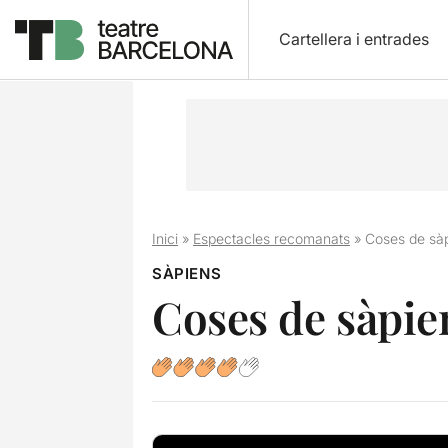
Cartellera i entrades
Inici
»
Espectacles recomanats
»
Coses de sà
SÀPIENS
Coses de sàpie