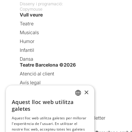
Disseny i programació:
Copymouse
Vull veure
Teatre
Musicals
Humor
Infantil
Dansa
Teatre Barcelona ©2026
Atenció al client
Avís legal
×
Política de privacitat
Política de cookies
Aquest lloc web utilitza
CATALAN
galetes
Condicions d’ús
SPANISH
Comunicacions comercials i Newsletter
Aquest lloc web utilitza galetes per millorar
l'experiència de l'usuari. En utilitzar el
Anuncia’t
nostre lloc web, accepteu totes les galetes