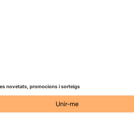
les novetats, promocions i sorteigs
Unir-me