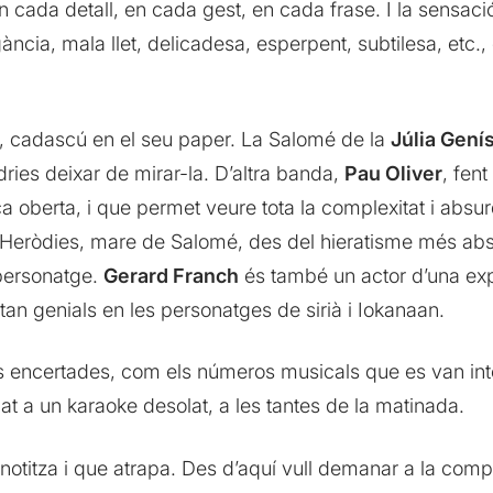
en cada detall, en cada gest, en cada frase. I la sensac
gància, mala llet, delicadesa, esperpent, subtilesa, etc
bs, cadascú en el seu paper. La Salomé de la
Júlia Gení
dries deixar de mirar-la. D’altra banda,
Pau Oliver
, fen
a oberta, i que permet veure tota la complexitat i absur
a Heròdies, mare de Salomé, des del hieratisme més ab
l personatge.
Gerard Franch
és també un actor d’una exp
an genials en les personatges de sirià i Iokanaan.
 encertades, com els números musicals que es van interc
dat a un karaoke desolat, a les tantes de la matinada.
notitza i que atrapa. Des d’aquí vull demanar a la comp