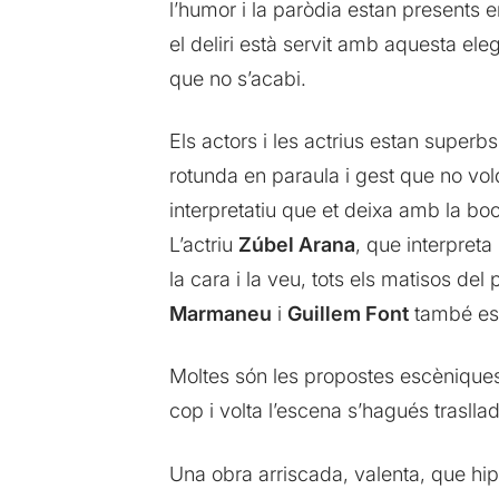
l’humor i la paròdia estan presents 
el deliri està servit amb aquesta ele
que no s’acabi.
Els actors i les actrius estan super
rotunda en paraula i gest que no vol
interpretatiu que et deixa amb la boc
L’actriu
Zúbel Arana
, que interpret
la cara i la veu, tots els matisos de
Marmaneu
i
Guillem Font
també est
Moltes són les propostes escèniques
cop i volta l’escena s’hagués traslla
Una obra arriscada, valenta, que hip