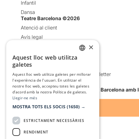
Infantil
Dansa
Teatre Barcelona ©2026
Atenció al client
Avís legal
×
Política de privacitat
Política de cookies
Aquest lloc web utilitza
CATALAN
galetes
Condicions d’ús
SPANISH
Comunicacions comercials i Newsletter
Aquest lloc web utilitza galetes per millorar
l'experiència de l'usuari. En utilitzar el
Anuncia’t
nostre lloc web, accepteu totes les galetes
Vull rebre la newsletter de Teatre Barcelona amb 
d’acord amb la nostra Política de galetes.
Llegir-ne més
MOSTRA TOTS ELS SOCIS
(1650) →
ESTRICTAMENT NECESSÀRIES
RENDIMENT