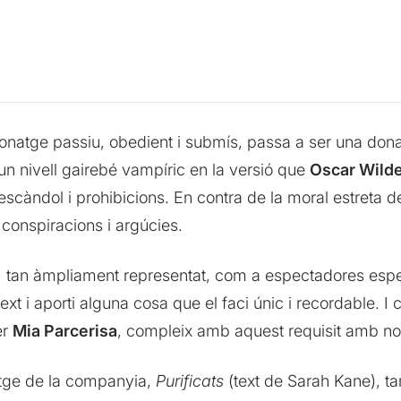
sonatge passiu, obedient i submís, passa a ser una don
 un nivell gairebé vampíric en la versió que
Oscar Wild
escàndol i prohibicions. En contra de la moral estreta 
 conspiracions i argúcies.
t, tan àmpliament representat, com a espectadores esp
el text i aporti alguna cosa que el faci únic i recordable.
er
Mia Parcerisa
, compleix amb aquest requisit amb no
atge de la companyia,
Purificats
(text de Sarah Kane), ta