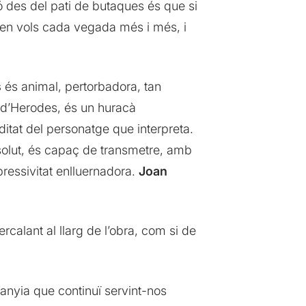
ió des del pati de butaques és que si
., en vols cada vegada més i més, i
s
és animal, pertorbadora, tan
t d’Herodes, és un huracà
ditat del personatge que interpreta.
solut, és capaç de transmetre, amb
ressivitat enlluernadora.
Joan
alant al llarg de l’obra, com si de
anyia que continuï servint-nos