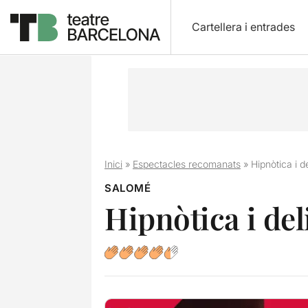
Cartellera i entrades
Inici
»
Espectacles recomanats
»
Hipnòtica i d
SALOMÉ
Hipnòtica i del