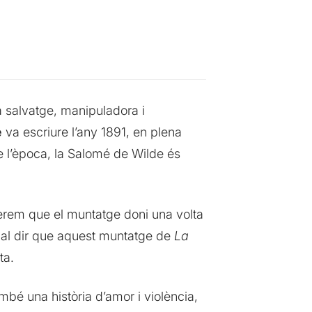
a salvatge, manipuladora i
e
va escriure l’any 1891, en plena
de l’època, la Salomé de Wilde és
erem que el muntatge doni una volta
 I cal dir que aquest muntatge de
La
ta.
mbé una història d’amor i violència,