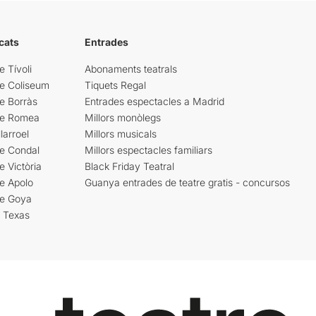
cats
Entrades
e Tívoli
Abonaments teatrals
re Coliseum
Tiquets Regal
e Borràs
Entrades espectacles a Madrid
re Romea
Millors monòlegs
larroel
Millors musicals
re Condal
Millors espectacles familiars
e Victòria
Black Friday Teatral
e Apolo
Guanya entrades de teatre gratis - concursos
re Goya
i Texas