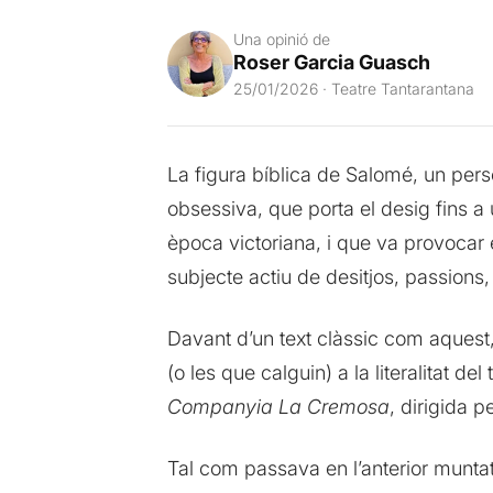
Una opinió de
Roser Garcia Guasch
25/01/2026 · Teatre Tantarantana
La figura bíblica de Salomé, un per
obsessiva, que porta el desig fins a
època victoriana, i que va provocar 
subjecte actiu de desitjos, passions,
Davant d’un text clàssic com aques
(o les que calguin) a la literalitat d
Companyia La Cremosa
, dirigida p
Tal com passava en l’anterior munt