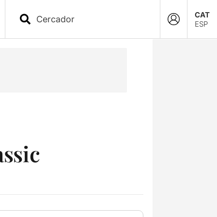
CAT
ESP
àssic