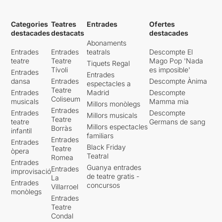
Categories
Teatres
Entrades
Ofertes
destacades
destacats
destacades
Abonaments
Entrades
Entrades
teatrals
Descompte El
teatre
Teatre
Mago Pop 'Nada
Tiquets Regal
Tívoli
es imposible'
Entrades
Entrades
dansa
Entrades
Descompte Ànima
espectacles a
Teatre
Entrades
Madrid
Descompte
Coliseum
musicals
Mamma mia
Millors monòlegs
Entrades
Entrades
Descompte
Millors musicals
Teatre
teatre
Germans de sang
Millors espectacles
Borràs
infantil
familiars
Entrades
Entrades
Black Friday
Teatre
òpera
Teatral
Romea
Entrades
Guanya entrades
Entrades
improvisació
de teatre gratis -
La
Entrades
concursos
Villarroel
monòlegs
Entrades
Teatre
Condal