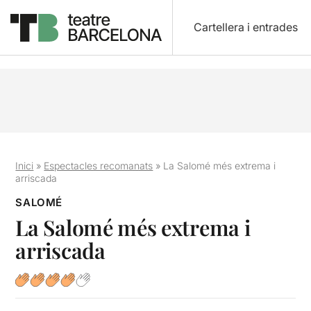
Cartellera i entrades
Inici
»
Espectacles recomanats
»
La Salomé més extrema i
arriscada
SALOMÉ
La Salomé més extrema i
arriscada