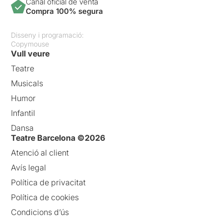
Canal oficial de venta
Compra 100% segura
Disseny i programació:
Copymouse
Vull veure
Teatre
Musicals
Humor
Infantil
Dansa
Teatre Barcelona ©2026
Atenció al client
Avís legal
Política de privacitat
Política de cookies
Condicions d’ús