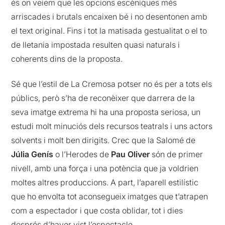
és on veiem que les opcions escèniques més
arriscades i brutals encaixen bé i no desentonen amb
el text original. Fins i tot la matisada gestualitat o el to
de lletania impostada resulten quasi naturals i
coherents dins de la proposta.
Sé que l’estil de La Cremosa potser no és per a tots els
públics, però s’ha de reconèixer que darrera de la
seva imatge extrema hi ha una proposta seriosa, un
estudi molt minuciós dels recursos teatrals i uns actors
solvents i molt ben dirigits. Crec que la Salomé de
Júlia Genís
o l’Herodes de
Pau
Oliver
són de primer
nivell, amb una força i una potència que ja voldrien
moltes altres produccions. A part, l’aparell estilístic
que ho envolta tot aconsegueix imatges que t’atrapen
com a espectador i que costa oblidar, tot i dies
després d’haver vist l’espectacle.