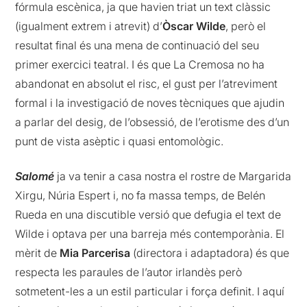
fórmula escènica, ja que havien triat un text clàssic
(igualment extrem i atrevit) d’
Òscar Wilde
, però el
resultat final és una mena de continuació del seu
primer exercici teatral. I és que La Cremosa no ha
abandonat en absolut el risc, el gust per l’atreviment
formal i la investigació de noves tècniques que ajudin
a parlar del desig, de l’obsessió, de l’erotisme des d’un
punt de vista asèptic i quasi entomològic.
Salomé
ja va tenir a casa nostra el rostre de Margarida
Xirgu, Núria Espert i, no fa massa temps, de Belén
Rueda en una discutible versió que defugia el text de
Wilde i optava per una barreja més contemporània. El
mèrit de
Mia Parcerisa
(directora i adaptadora) és que
respecta les paraules de l’autor irlandès però
sotmetent-les a un estil particular i força definit. I aquí