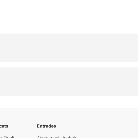
cats
Entrades
e Tívoli
Abonaments teatrals