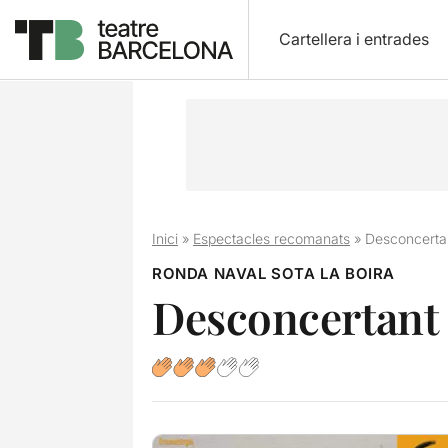
Cartellera i entrades
Inici
»
Espectacles recomanats
»
Desconcertan
RONDA NAVAL SOTA LA BOIRA
Desconcertant a