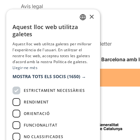
Avís legal
×
Política de privacitat
Política de cookies
Aquest lloc web utilitza
CATALAN
galetes
Condicions d’ús
SPANISH
Comunicacions comercials i Newsletter
Aquest lloc web utilitza galetes per millorar
l'experiència de l'usuari. En utilitzar el
Anuncia’t
nostre lloc web, accepteu totes les galetes
Vull rebre la newsletter de Teatre Barcelona amb 
d’acord amb la nostra Política de galetes.
Llegir-ne més
MOSTRA TOTS ELS SOCIS
(1650) →
ESTRICTAMENT NECESSÀRIES
RENDIMENT
ORIENTACIÓ
Amb el suport de
FUNCIONALITAT
NO CLASSIFICADES