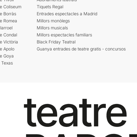
re Coliseum
Tiquets Regal
e Borràs
Entrades espectacles a Madrid
re Romea
Millors monòlegs
larroel
Millors musicals
re Condal
Millors espectacles familiars
e Victòria
Black Friday Teatral
e Apolo
Guanya entrades de teatre gratis - concursos
re Goya
i Texas