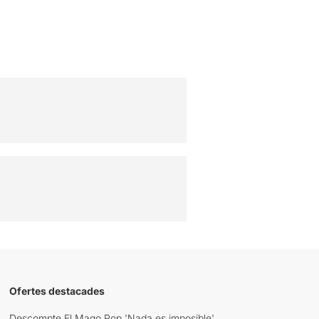
Ofertes destacades
Descompte El Mago Pop 'Nada es imposible'