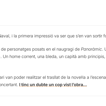
aval, i la primera impressió va ser que s’en van sortir f
 de personatges posats en el naugragi de
Panoràmic
. 
). Un home corrent, una bleda, un capità amb principis, 
an poder realitzar el trasllat de la novel·la a l’escenari.
concertant.
I tinc un dubte un cop vist l’obra…