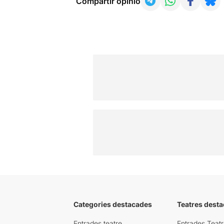
Compartir opinió
Categories destacades
Teatres desta
Entrades teatre
Entrades Teatr