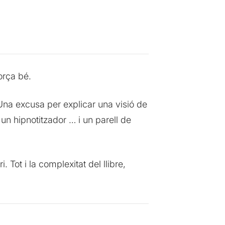
orça bé.
Una excusa per explicar una visió de
un hipnotitzador … i un parell de
 Tot i la complexitat del llibre,