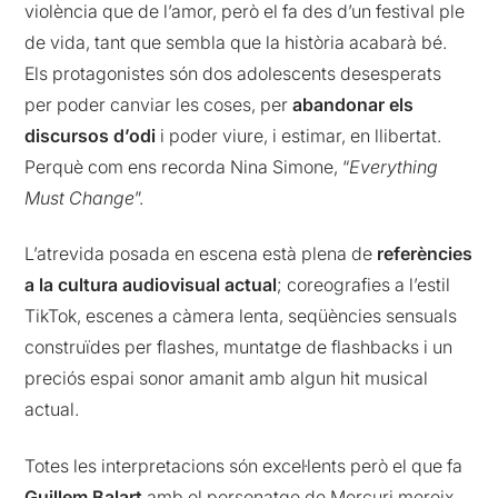
violència que de l’amor, però el fa des d’un festival ple
de vida, tant que sembla que la història acabarà bé.
Els protagonistes són dos adolescents desesperats
per poder canviar les coses, per
abandonar els
discursos d’odi
i poder viure, i estimar, en llibertat.
Perquè com ens recorda Nina Simone, “
Everything
Must Change
”.
L’atrevida posada en escena està plena de
referències
a la cultura audiovisual actual
; coreografies a l’estil
TikTok, escenes a càmera lenta, seqüències sensuals
construïdes per flashes, muntatge de flashbacks i un
preciós espai sonor amanit amb algun hit musical
actual.
Totes les interpretacions són excel·lents però el que fa
Guillem Balart
amb el personatge de Mercuri mereix