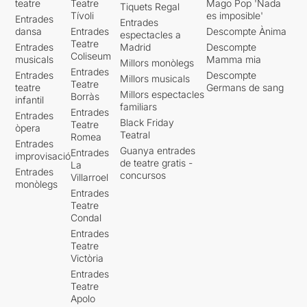
teatre
Teatre
Mago Pop 'Nada
Tiquets Regal
Tívoli
es imposible'
Entrades
Entrades
dansa
Entrades
Descompte Ànima
espectacles a
Teatre
Entrades
Madrid
Descompte
Coliseum
musicals
Mamma mia
Millors monòlegs
Entrades
Entrades
Descompte
Millors musicals
Teatre
teatre
Germans de sang
Millors espectacles
Borràs
infantil
familiars
Entrades
Entrades
Black Friday
Teatre
òpera
Teatral
Romea
Entrades
Guanya entrades
Entrades
improvisació
de teatre gratis -
La
Entrades
concursos
Villarroel
monòlegs
Entrades
Teatre
Condal
Entrades
Teatre
Victòria
Entrades
Teatre
Apolo