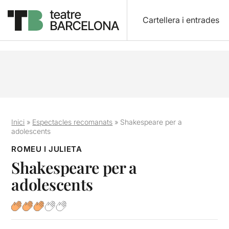
Cartellera i entrades
Inici
»
Espectacles recomanats
»
Shakespeare per a
adolescents
ROMEU I JULIETA
Shakespeare per a
adolescents