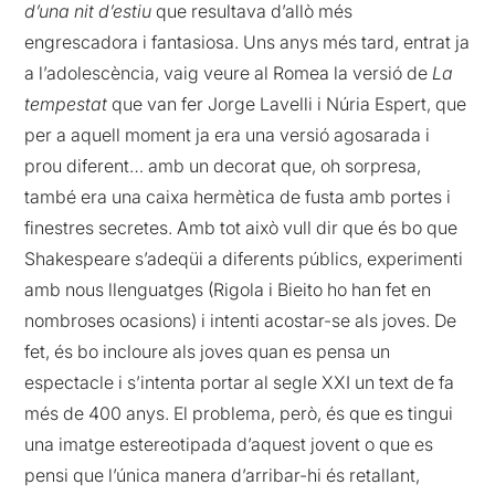
d’una nit d’estiu
que resultava d’allò més
engrescadora i fantasiosa. Uns anys més tard, entrat ja
a l’adolescència, vaig veure al Romea la versió de
La
tempestat
que van fer Jorge Lavelli i Núria Espert, que
per a aquell moment ja era una versió agosarada i
prou diferent… amb un decorat que, oh sorpresa,
també era una caixa hermètica de fusta amb portes i
finestres secretes. Amb tot això vull dir que és bo que
Shakespeare s’adeqüi a diferents públics, experimenti
amb nous llenguatges (Rigola i Bieito ho han fet en
nombroses ocasions) i intenti acostar-se als joves. De
fet, és bo incloure als joves quan es pensa un
espectacle i s’intenta portar al segle XXI un text de fa
més de 400 anys. El problema, però, és que es tingui
una imatge estereotipada d’aquest jovent o que es
pensi que l’única manera d’arribar-hi és retallant,