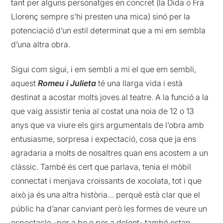
tant per alguns personatges en concret (la Dida o Fra
Llorenç sempre s’hi presten una mica) sinó per la
potenciació d’un estil determinat que a mi em sembla
d’una altra obra.
Sigui com sigui, i em sembli a mi el que em sembli,
aquest
Romeu i Julieta
té una llarga vida i està
destinat a acostar molts joves al teatre. A la funció a la
que vaig assistir tenia al costat una noia de 12 o 13
anys que va viure els girs argumentals de l’obra amb
entusiasme, sorpresa i expectació, cosa que ja ens
agradaria a molts de nosaltres quan ens acostem a un
clàssic. També és cert que parlava, tenia el mòbil
connectat i menjava croissants de xocolata, tot i que
això ja és una altra història… perquè està clar que el
públic ha d’anar canviant però les formes de veure un
espectacle -per a bo o per a dolent- també estan