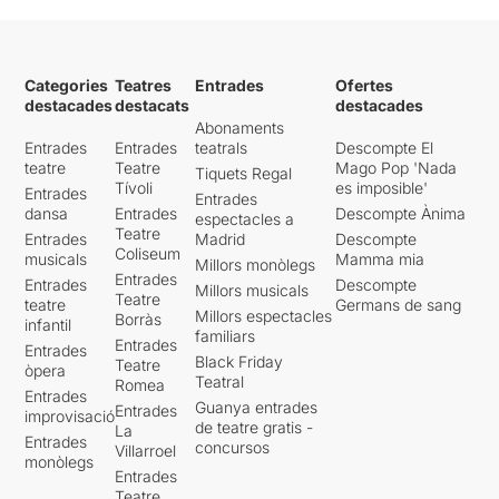
Categories
Teatres
Entrades
Ofertes
destacades
destacats
destacades
Abonaments
Entrades
Entrades
teatrals
Descompte El
teatre
Teatre
Mago Pop 'Nada
Tiquets Regal
Tívoli
es imposible'
Entrades
Entrades
dansa
Entrades
Descompte Ànima
espectacles a
Teatre
Entrades
Madrid
Descompte
Coliseum
musicals
Mamma mia
Millors monòlegs
Entrades
Entrades
Descompte
Millors musicals
Teatre
teatre
Germans de sang
Millors espectacles
Borràs
infantil
familiars
Entrades
Entrades
Black Friday
Teatre
òpera
Teatral
Romea
Entrades
Guanya entrades
Entrades
improvisació
de teatre gratis -
La
Entrades
concursos
Villarroel
monòlegs
Entrades
Teatre