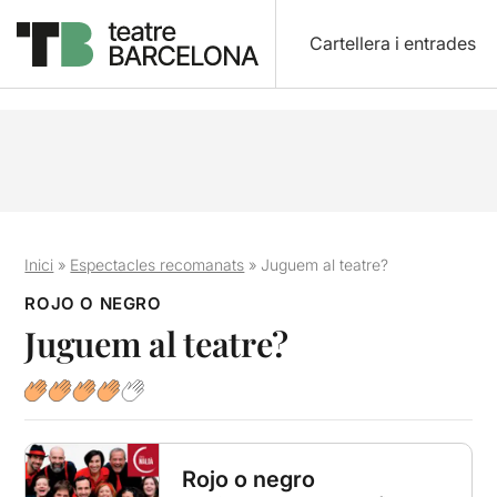
Cartellera i entrades
Inici
»
Espectacles recomanats
»
Juguem al teatre?
ROJO O NEGRO
Juguem al teatre?
Rojo o negro