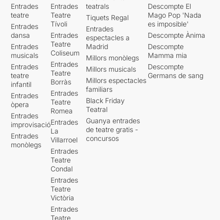
Entrades
Entrades
teatrals
Descompte El
teatre
Teatre
Mago Pop 'Nada
Tiquets Regal
Tívoli
es imposible'
Entrades
Entrades
dansa
Entrades
Descompte Ànima
espectacles a
Teatre
Entrades
Madrid
Descompte
Coliseum
musicals
Mamma mia
Millors monòlegs
Entrades
Entrades
Descompte
Millors musicals
Teatre
teatre
Germans de sang
Millors espectacles
Borràs
infantil
familiars
Entrades
Entrades
Black Friday
Teatre
òpera
Teatral
Romea
Entrades
Guanya entrades
Entrades
improvisació
de teatre gratis -
La
Entrades
concursos
Villarroel
monòlegs
Entrades
Teatre
Condal
Entrades
Teatre
Victòria
Entrades
Teatre