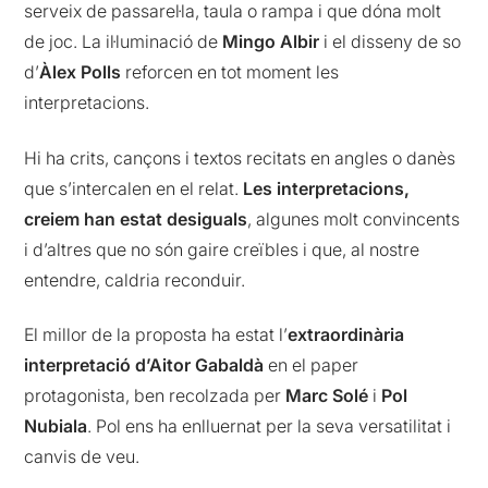
serveix de passarel·la, taula o rampa i que dóna molt
de joc. La il·luminació de
Mingo Albir
i el disseny de so
d’
Àlex Polls
reforcen en tot moment les
interpretacions.
Hi ha crits, cançons i textos recitats en angles o danès
que s’intercalen en el relat.
Les interpretacions,
creiem han estat desiguals
, algunes molt convincents
i d’altres que no són gaire creïbles i que, al nostre
entendre, caldria reconduir.
El millor de la proposta ha estat l’
extraordinària
interpretació d’Aitor Gabaldà
en el paper
protagonista, ben recolzada per
Marc Solé
i
Pol
Nubiala
. Pol ens ha enlluernat per la seva versatilitat i
canvis de veu.