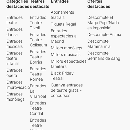
Categories
Teatres
Entrades
Ofertes
destacades
destacats
destacades
Abonaments
Entrades
Entrades
teatrals
Descompte El
teatre
Teatre
Mago Pop 'Nada
Tiquets Regal
Tívoli
es imposible'
Entrades
Entrades
dansa
Entrades
Descompte Ànima
espectacles a
Teatre
Entrades
Madrid
Descompte
Coliseum
musicals
Mamma mia
Millors monòlegs
Entrades
Entrades
Descompte
Millors musicals
Teatre
teatre
Germans de sang
Millors espectacles
Borràs
infantil
familiars
Entrades
Entrades
Black Friday
Teatre
òpera
Teatral
Romea
Entrades
Guanya entrades
Entrades
improvisació
de teatre gratis -
La
Entrades
concursos
Villarroel
monòlegs
Entrades
Teatre
Condal
Entrades
Teatre