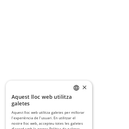
×
Aquest lloc web utilitza
CATALAN
galetes
SPANISH
Aquest lloc web utilitza galetes per millorar
l'experiència de l'usuari. En utilitzar el
nostre lloc web, accepteu totes les galetes
d’acord amb la nostra Política de galetes.